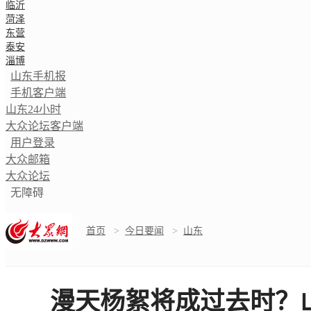
临沂
菏泽
东营
泰安
淄博
山东手机报
手机客户端
山东24小时
大众论坛客户端
用户登录
大众邮箱
大众论坛
无障碍
首页
>
今日要闻
>
山东
漫天杨絮将成过去时？