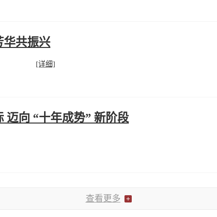
芳华共振兴
[详细]
迈向 “十年成势” 新阶段
查看更多