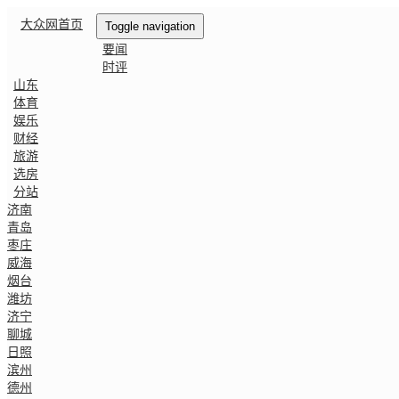
大众网首页
Toggle navigation
要闻
时评
山东
体育
娱乐
财经
旅游
选房
分站
济南
青岛
枣庄
威海
烟台
潍坊
济宁
聊城
日照
滨州
德州