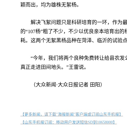
颖而出，均为雄株无絮杨。
解决飞絮问题只是科研培育的一环，作为最终替
的“107杨”粗了不少，不少以优良亲本培育出
耗。这两个无絮黑杨品种在菏泽、临沂的试验点
“今年，我们将两个良种免费转让给县农发公
真正走进田间地头。”王雷说。
（大众新闻·大众日报记者 田阳）
【更多新闻，请下载"海报新闻"客户端或订阅山东手机报】
【山东手机报订阅：移动用户发送短信SD到10658000】