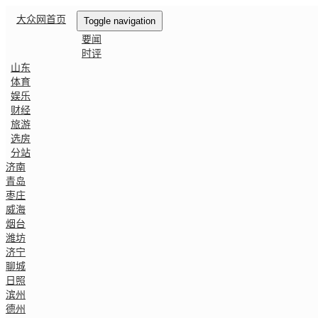
大众网首页
Toggle navigation
要闻
时评
山东
体育
娱乐
财经
旅游
选房
分站
济南
青岛
枣庄
威海
烟台
潍坊
济宁
聊城
日照
滨州
德州