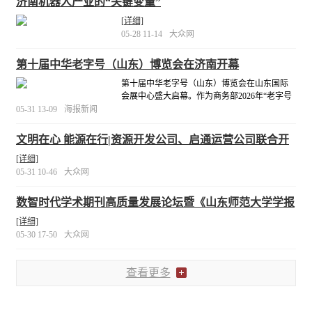
济南机器人产业的“关键变量”
[详细]
05-28 11-14
大众网
第十届中华老字号（山东）博览会在济南开幕
第十届中华老字号（山东）博览会在山东国际
会展中心盛大启幕。作为商务部2026年“老字号
嘉年华”重点活动，博览会以“国货潮品、焕彩焕
05-31 13-09
海报新闻
新”为主题，汇聚全国635家老字号企业，上万款
品质好物，共同打造老字号领域的品牌盛宴。
文明在心 能源在行|资源开发公司、启通运营公司联合开
[详细]
展六一儿童节志愿服务活动
[详细]
05-31 10-46
大众网
数智时代学术期刊高质量发展论坛暨《山东师范大学学报
（社会科学版）》创刊70周年学术研讨会成功举办
[详细]
05-30 17-50
大众网
查看更多