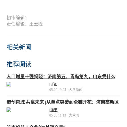
初审编辑：
责任编辑：王云峰
相关新闻
推荐阅读
人口增量十强揭晓：济南第五、青岛第九，山东凭什么
“双城入围”？
[详细]
05-29 10-25
大众新闻
聚创泉城 共赢未来 |从单点突破到全链开花：济南高新区
打造机器人产业新高地
[详细]
05-28 11-13
大众网