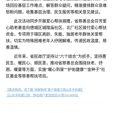
场回应基层工作难点、解答群众疑问，精准摸排群众急难
愁盼问题，收集基层治理、民生服务等相关意见建议。
此次活动同步开展爱心帮扶捐赠，省慈善总会芬芳爱
心助老基金向德城区城隍庙社区、北厂社区拨付爱心帮扶
资金，专项用于辖区高龄、失能、独居老年群体关爱帮
扶，切实为特殊困难老年人纾困解难，传递民政温度、慈
善温情。
近年来，省民政厅坚持以“六个结合”为抓手，坚持惠
民生、暖民心、顺民意，推动省慈善总会围绕扶老、纾
困、暖童等方面，实施“暖心到家”“护佑健康”“金种子”社
区基金等慈善帮扶项目。
【更多新闻，请下载"海报新闻"客户端或订阅山东手机报】
【山东手机报订阅：移动用户发送短信SD到10658000】