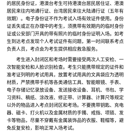
的居民身份证，港澳台考生可持港澳台居民居住证、港澳
居民来往内地通行证、台湾居民来往大陆通行证（五年有
效期）。电子身份证不作为考试入场有效证件使用。身份
证丢失或正在办理中的考生，须携带有效期内的临时身份
证或公安部门开具的带有照片的临时身份证明入场。如考
生到达考点发现个人考试证件有问题，第一时间联系考点
负责人员，考点会为考生提供相应救急服务。
考生进入封闭区和考场时需要接受两次人工安检、一
次智能安检和人脸识别检查。考生只能携带规定的证件和
准考证列明的考试用具，放置考试用具的文具袋应为透明
材质，严禁携带手机等各类通信工具、智能眼镜、手表、
电子存储记忆录放设备、发送接收设备、耳机、书包、学
习资料、稿纸、涂改液、修正带、计算器、计算尺等规定
以外的物品进入考点封闭区和考场。不要携带钥匙、充电
器、磁卡、打火机以及金属材质的手镯、戒指、项链、发
卡等物品，尽量不穿戴有金属装饰品的衣服、鞋帽等，避
免反复安检，影响正常入场考试。