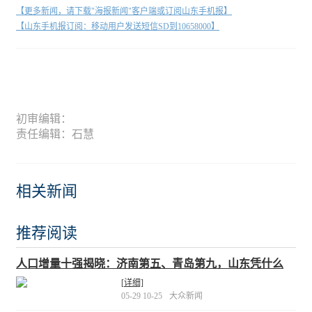
【更多新闻，请下载"海报新闻"客户端或订阅山东手机报】
【山东手机报订阅：移动用户发送短信SD到10658000】
初审编辑：
责任编辑：石慧
相关新闻
推荐阅读
人口增量十强揭晓：济南第五、青岛第九，山东凭什么
“双城入围”？
[详细]
05-29 10-25
大众新闻