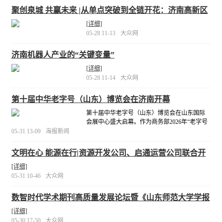
聚创泉城 共赢未来 |从单点突破到全链开花：济南高新区
打造机器人产业新高地
[详细]
05-28 11-13
大众网
济南机器人产业的“关键变量”
[详细]
05-28 11-14
大众网
第十届中华老字号（山东）博览会在济南开幕
第十届中华老字号（山东）博览会在山东国际
会展中心盛大启幕。作为商务部2026年“老字号
嘉年华”重点活动，博览会以“国货潮品、焕彩焕
05-31 13-09
海报新闻
新”为主题，汇聚全国635家老字号企业，上万款
品质好物，共同打造老字号领域的品牌盛宴。
文明在心 能源在行|资源开发公司、启通运营公司联合开
[详细]
展六一儿童节志愿服务活动
[详细]
05-31 10-46
大众网
数智时代学术期刊高质量发展论坛暨《山东师范大学学报
（社会科学版）》创刊70周年学术研讨会成功举办
[详细]
05-30 17-50
大众网