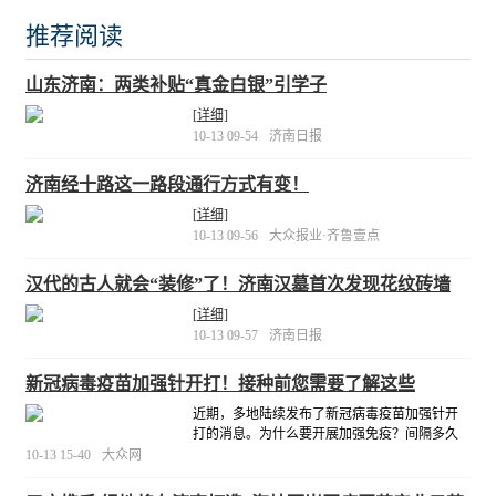
推荐阅读
山东济南：两类补贴“真金白银”引学子
[详细]
10-13 09-54
济南日报
济南经十路这一路段通行方式有变！
[详细]
10-13 09-56
大众报业·齐鲁壹点
汉代的古人就会“装修”了！济南汉墓首次发现花纹砖墙
[详细]
10-13 09-57
济南日报
新冠病毒疫苗加强针开打！接种前您需要了解这些
近期，多地陆续发布了新冠病毒疫苗加强针开
打的消息。为什么要开展加强免疫？间隔多久
加强免疫呢？加强免疫是否安全？……就广大
10-13 15-40
大众网
市民关心的这些问题，记者采访了济南市疾控
中心的专家，并为大家整理了一份“加强针攻