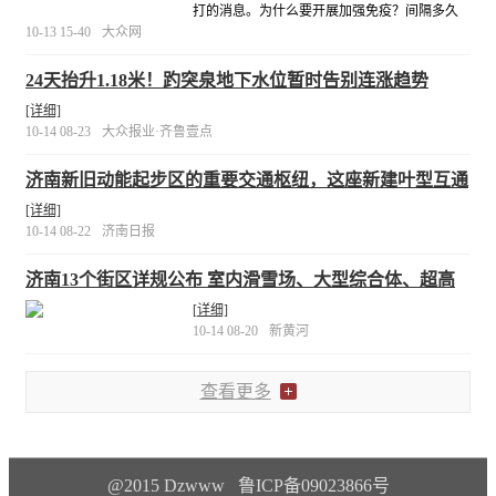
打的消息。为什么要开展加强免疫？间隔多久
加强免疫呢？加强免疫是否安全？……就广大
10-13 15-40
大众网
市民关心的这些问题，记者采访了济南市疾控
中心的专家，并为大家整理了一份“加强针攻
24天抬升1.18米！趵突泉地下水位暂时告别连涨趋势
略”。
[详细]
[详细]
10-14 08-23
大众报业·齐鲁壹点
济南新旧动能起步区的重要交通枢纽，这座新建叶型互通
立交已现雏形
[详细]
10-14 08-22
济南日报
济南13个街区详规公布 室内滑雪场、大型综合体、超高
层一应俱全
[详细]
10-14 08-20
新黄河
查看更多
@2015 Dzwww 鲁ICP备09023866号