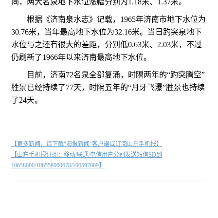
间，两大名泉地下水位涨幅分别为1.18米、1.37米。
根据《济南泉水志》记载，1965年济南市地下水位为
30.76米，当年最高地下水位为32.16米。当日趵突泉地下
水位与之还有很大的差距，分别低0.63米、2.03米，不过
仍刷新了1966年以来济南最高地下水位。
目前，济南72名泉全部复涌，时隔两年的“趵突腾空”
胜景已经持续了77天，时隔五年的“月牙飞瀑”胜景也持续
了24天。
【更多新闻，请下载"海报新闻"客户端或订阅山东手机报】
【山东手机报订阅：移动/联通/电信用户分别发送短信SD到
10658000/106558000678/106597009】