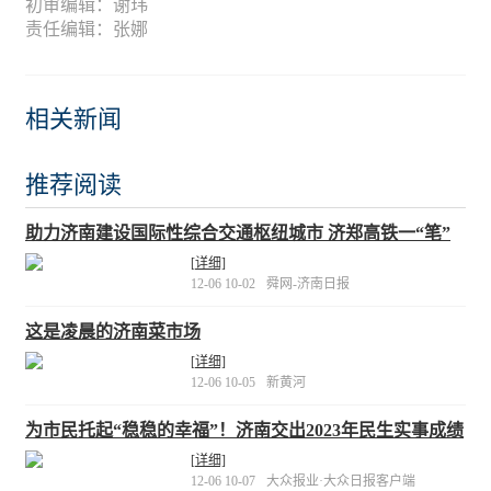
初审编辑：谢玮
责任编辑：张娜
相关新闻
推荐阅读
助力济南建设国际性综合交通枢纽城市 济郑高铁一“笔”
绘出俩“米”字
[详细]
12-06 10-02
舜网-济南日报
这是凌晨的济南菜市场
[详细]
12-06 10-05
新黄河
为市民托起“稳稳的幸福”！济南交出2023年民生实事成绩
单
[详细]
12-06 10-07
大众报业·大众日报客户端