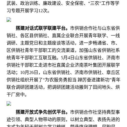
武装、政治训练、廉政建设、安全保密、“三农”工作等学
习专题开展学习12次。
搭建对话式联学联建平台。
市供销合作社与山东省供
销社、各区县供销社、直属企业联合开展青年联学、一线
调研、主题党日和主题座谈等活动，进一步畅通省、市、
区供销社青年干部职工的交流渠道，加强山东省供销社系
统青年干部职工互联互融。5月4日山东省供销社、济南市
供销社干部职工走进市社直属企业济南茶叶集团开展联学
活动；10月26日，山东省供销社、济南市供销社、章丘区
供销社组织开展了“为农服务勇担当 踔厉奋进建新功”青年
联合调研团建活动，把调研团建活动搬到了田间地头、烘
干厂房中。
搭建开放式争先创优平台。
市供销合作社坚持典型事
迹引领、典型人物带动的原则，以树立典型、表扬先进的
方式为年轻干部树立学习榜样，营造恪守理想、尽职尽