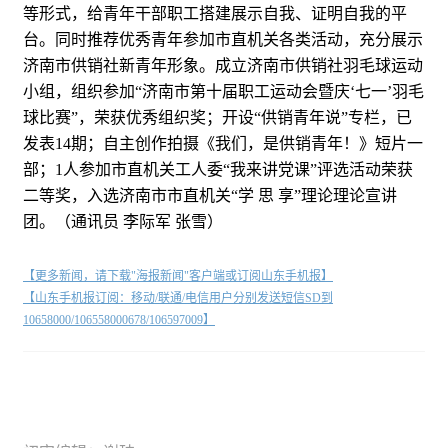
等形式，给青年干部职工搭建展示自我、证明自我的平
台。同时推荐优秀青年参加市直机关各类活动，充分展示
济南市供销社新青年形象。成立济南市供销社羽毛球运动
小组，组织参加“济南市第十届职工运动会暨庆‘七一’羽毛
球比赛”，荣获优秀组织奖；开设“供销青年说”专栏，已
发表14期；自主创作拍摄《我们，是供销青年！》短片一
部；1人参加市直机关工人委“我来讲党课”评选活动荣获
二等奖，入选济南市市直机关“学 思 享”理论理论宣讲
团。（通讯员 李际军 张雪）
【更多新闻，请下载"海报新闻"客户端或订阅山东手机报】
【山东手机报订阅：移动/联通/电信用户分别发送短信SD到
10658000/106558000678/106597009】