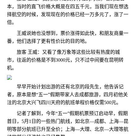
本，当时的直飞价格大概是在四五千元，当我们现在想选
择航空的时候，发现现在的价格已经一万多元了，涨了一
倍。
王威说她也没想到，票价涨得如此快，和朋友商量一
番，他们选择了更有性价比的目的地。
旅客 王威：又看了像万象等这些比较有热度的城
市，往返的价格是不到3000元，只不过中间要在昆明转
机。
早早开始计划出游的还有北京的段先生，他告诉记
者，原本是想“五一”假期带家人去成都旅游，四月初他关
注的北京大兴飞四川天府的航班单程价格仅需500元。
记者了解到，今年“五一”假期机票预订启动早，假期
首日，5月1日的一些热门航线，如北京—成都、上海—昆
明等部分航班已升至全价；上海—大理、北京—大理等航