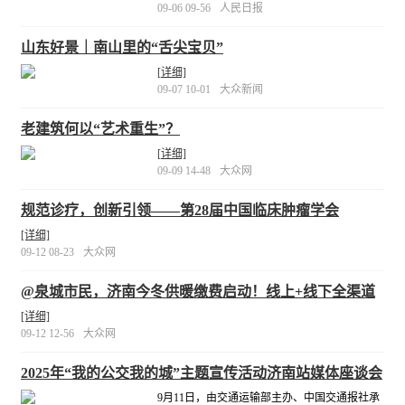
09-06 09-56
人民日报
山东好景｜南山里的“舌尖宝贝”
[详细]
09-07 10-01
大众新闻
老建筑何以“艺术重生”？
[详细]
09-09 14-48
大众网
规范诊疗，创新引领——第28届中国临床肿瘤学会
（CSCO）学术年会顺利启幕
[详细]
09-12 08-23
大众网
@泉城市民，济南今冬供暖缴费启动！线上+线下全渠道
指南与报停攻略请查收
[详细]
09-12 12-56
大众网
2025年“我的公交我的城”主题宣传活动济南站媒体座谈会
举行
9月11日，由交通运输部主办、中国交通报社承