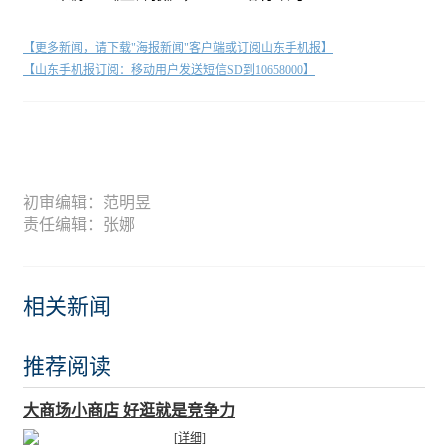
【更多新闻，请下载"海报新闻"客户端或订阅山东手机报】
【山东手机报订阅：移动用户发送短信SD到10658000】
初审编辑：范明昱
责任编辑：张娜
相关新闻
推荐阅读
大商场小商店 好逛就是竞争力
[详细]