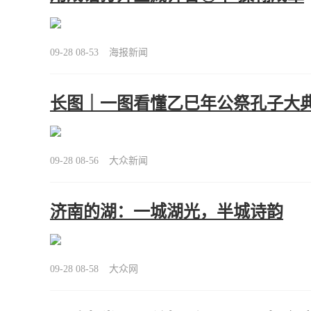
09-28 08-53
海报新闻
长图｜一图看懂乙巳年公祭孔子大
09-28 08-56
大众新闻
济南的湖：一城湖光，半城诗韵
09-28 08-58
大众网