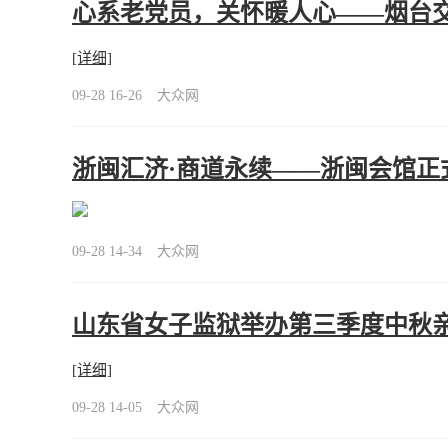
心系老党员，关怀暖人心——烟台
[详细]
09-28 16-26
大众网
浙闽汇济·商道永续——浙闽会馆
09-28 14-34
大众网
山东省女子监狱举办第三季度中秋亲
[详细]
09-28 14-05
大众网