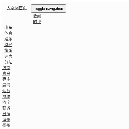
大众网首页
Toggle navigation
要闻
时评
山东
体育
娱乐
财经
旅游
选房
分站
济南
青岛
枣庄
威海
烟台
潍坊
济宁
聊城
日照
滨州
德州