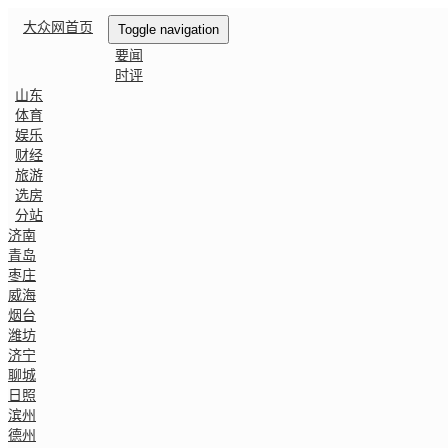
大众网首页
Toggle navigation
要闻
时评
山东
体育
娱乐
财经
旅游
选房
分站
济南
青岛
枣庄
威海
烟台
潍坊
济宁
聊城
日照
滨州
德州