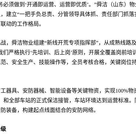
须做到‘开通即运营、运营即优质’。”舜洁（山东）物
，建立“一把手负总责、分管领导具体抓、责任部门抓落
下联动的工作格局。
舜洁物业组建“新线开荒专项指挥部”，从成熟线路及储
“我们严格执行‘先培训、后上岗’原则，开展全覆盖岗前培
范、安全生产、技能操作等，全员考核合格，关键岗位持
器具、安防器械、智能设备等关键物资，实现100%物
场）和全部车站的正式保洁接管，车站环境达到运营标准。同
安防装备，构建起点线面结合的安防网络。
升级