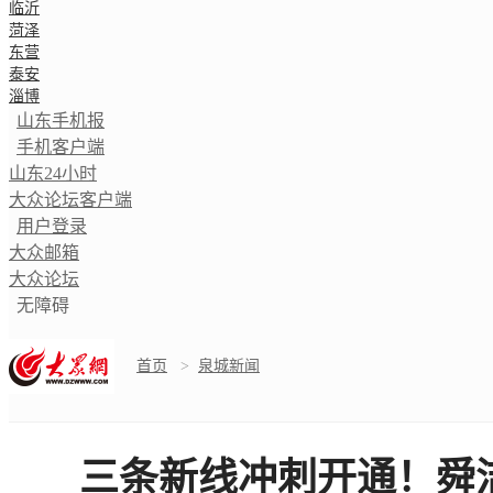
临沂
菏泽
东营
泰安
淄博
山东手机报
手机客户端
山东24小时
大众论坛客户端
用户登录
大众邮箱
大众论坛
无障碍
首页
>
泉城新闻
三条新线冲刺开通！舜