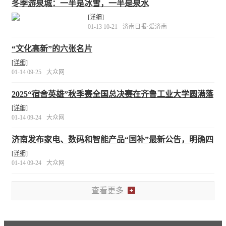
冬季游泉城：一半是冰雪，一半是泉水
[详细]
01-13 10-21
济南日报·爱济南
“文化高新”的六张名片
[详细]
01-14 09-25
大众网
2025“宿舍英雄”秋季赛全国总决赛在齐鲁工业大学圆满落
幕
[详细]
01-14 09-24
大众网
济南发布家电、数码和智能产品“国补”最新公告，明确四
个电商平台可申领补贴资格
[详细]
01-14 09-24
大众网
查看更多