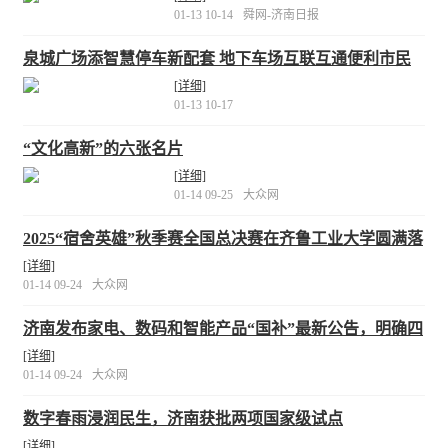
01-13 10-14
舜网-济南日报
泉城广场添智慧停车新配套 地下车场互联互通便利市民
出行
[详细]
01-13 10-17
“文化高新”的六张名片
[详细]
01-14 09-25
大众网
2025“宿舍英雄”秋季赛全国总决赛在齐鲁工业大学圆满落
幕
[详细]
01-14 09-24
大众网
济南发布家电、数码和智能产品“国补”最新公告，明确四
个电商平台可申领补贴资格
[详细]
01-14 09-24
大众网
数字春雨浸润民生，济南获批两项国家级试点
[详细]