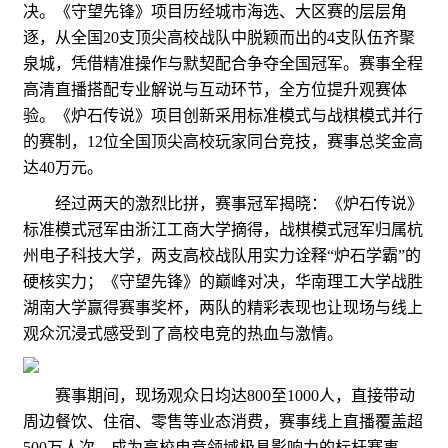
决。《守望先锋》项目历经城市海选、大区赛的层层角
逐，从全国20支顶尖高校战队中脱颖而出的4支队伍齐聚
泉城，凭借精准操作与默契配合争夺全国冠军。赛事全程
高清直播搭配专业解说与互动环节，全方位提升观赛体
验。《炉石传说》项目创新采用标准模式与战棋模式并行
的赛制，12位全国顶尖高校玩家同台竞技，赛事总奖金高
达40万元。
经过两天的激烈比拼，赛事冠军揭晓：《炉石传说》
标准模式冠军由浙江工商大学摘得，战棋模式冠军归属杭
州电子科技大学，两支高校战队用实力诠释“炉石学霸”的
硬核实力；《守望先锋》的巅峰对决，华南理工大学战胜
湖南大学赢得赛事奖杯，两队的精彩表现也让现场与线上
观众沉浸式感受到了高校电竞的热血与激情。
赛事期间，现场观众日均达800至1000人，直接带动
周边餐饮、住宿、零售等业态消费，赛事线上直播覆盖超
500万人次，成为高校电竞领域极具影响力的标杆赛事。