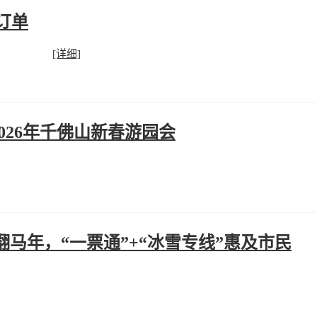
订单
[详细]
026年千佛山新春游园会
翻马年，“一票通”+“冰雪专线”惠及市民