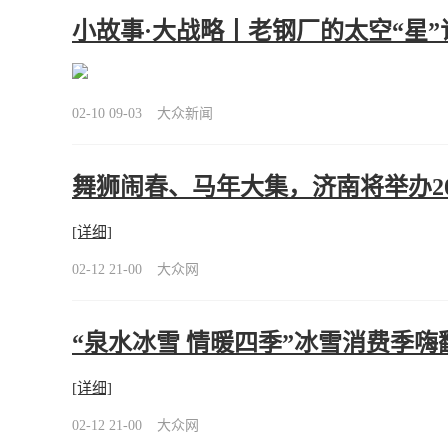
小故事·大战略丨老钢厂的太空“星”
02-10 09-03
大众新闻
舞狮闹春、马年大集，济南将举办2
[详细]
02-12 21-00
大众网
“泉水冰雪 情暖四季”冰雪消费季嗨
[详细]
02-12 21-00
大众网