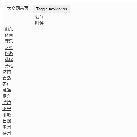
大众网首页
Toggle navigation
要闻
时评
山东
体育
娱乐
财经
旅游
选房
分站
济南
青岛
枣庄
威海
烟台
潍坊
济宁
聊城
日照
滨州
德州