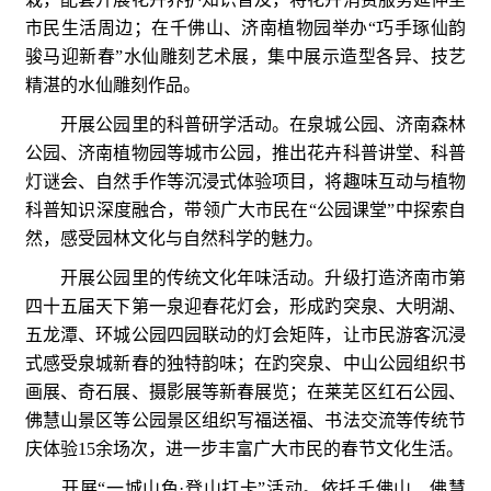
市民生活周边；在千佛山、济南植物园举办“巧手琢仙韵
骏马迎新春”水仙雕刻艺术展，集中展示造型各异、技艺
精湛的水仙雕刻作品。
开展公园里的科普研学活动。在泉城公园、济南森林
公园、济南植物园等城市公园，推出花卉科普讲堂、科普
灯谜会、自然手作等沉浸式体验项目，将趣味互动与植物
科普知识深度融合，带领广大市民在“公园课堂”中探索自
然，感受园林文化与自然科学的魅力。
开展公园里的传统文化年味活动。升级打造济南市第
四十五届天下第一泉迎春花灯会，形成趵突泉、大明湖、
五龙潭、环城公园四园联动的灯会矩阵，让市民游客沉浸
式感受泉城新春的独特韵味；在趵突泉、中山公园组织书
画展、奇石展、摄影展等新春展览；在莱芜区红石公园、
佛慧山景区等公园景区组织写福送福、书法交流等传统节
庆体验15余场次，进一步丰富广大市民的春节文化生活。
开展“一城山色·登山打卡”活动。依托千佛山、佛慧