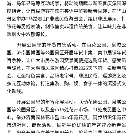
游、马年寻马等互动场景，将动物萌趣与新春喜庆氛围深
度结合，让市民游客在欢声笑语中解锁新春园趣；在华山
景区举办“马踏春山”非遗民俗游园会，组织非遗展示、打
铁花等民俗表演，制作售卖非遗传统美食，让年味儿在非
遗烟火中浓郁绵长。
开展公园里的年货市集活动。在百花公园、泉城公
园、济南园博园等公园景区开展年货市集，集中展销年货
百余种，让广大市民在游园赏景间便捷选购年货、感受新
春暖意；在大明湖风景区精心打造2026天下第一泉新春庙
会，汇聚特色美食、品牌老字号、非遗民俗、巡游演艺及
多元互动体验，打造集游、购、娱、食于一体的沉浸式文
化动线。
开展公园里的年宵花展活动。联动花圃公园、泉城公
园等公园景区，以及全市15处花卉市场、11处泉民园艺中
心，举办济南园林花市暨2026年宵花展，同步组织年宵花
市进社区、商超活动，展销平价优质的年宵花及新春盆
栽，配套开展花卉养护知识普及，将花卉消费服务延伸至