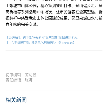
山等城市山体公园，精心策划登山打卡、登山健步走、登
高祈福等系列活动10余场次，让市民游客在登高望远、祈
福纳祥中感受我市山体公园建设成果，彰显泉城山水与新
春年味的完美交融。
【更多新闻，请下载"海报新闻"客户端或订阅山东手机报】
【山东手机报订阅：移动用户发送短信SD到10658000】
初审编辑：范明昱
责任编辑：张娜
相关新闻