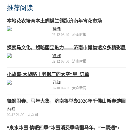
推荐阅读
本地花农培育本土蝴蝶兰领跑济南年宵花市场
[详细]
02-12 08-49
济南时报
探索马文化，领略国宝魅力——济南市博物馆众多精彩展
览、活动迎新春
[详细]
02-12 08-50
济南时报
小故事·大战略丨老钢厂的太空“星”订单
[详细]
02-10 09-03
大众新闻
舞狮闹春、马年大集，济南将举办2026年千佛山新春游园
会
[详细]
02-12 21-00
大众网
“泉水冰雪 情暖四季”冰雪消费季嗨翻马年，“一票通”+