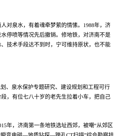
对泉水，有着魂牵梦萦的情愫。1988年，济
泉水停喷等情况先后撤销。修地铁，对济南不是
脉、技术手段达不到时，宁可维持原状，也不能
规划、泉水保护专题研究、建设规划和工程可行
阶段，有位七八十岁的老先生拉着小车，把自己
5年，济南第一条地铁选址西郊，被嘲“从郊区
瞬变电磁—地质钻探—跨孔CT扫描”综合勘察技