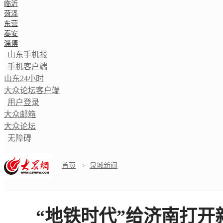
临沂
菏泽
东营
泰安
淄博
山东手机报
手机客户端
山东24小时
大众论坛客户端
用户登录
大众邮箱
大众论坛
无障碍
首页
>
泉城新闻
“地铁时代”给济南打开