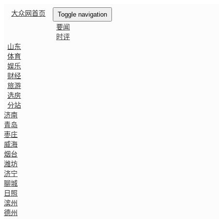
大众网首页
Toggle navigation
要闻
时评
山东
体育
娱乐
财经
旅游
选房
分站
济南
青岛
枣庄
威海
烟台
潍坊
济宁
聊城
日照
滨州
德州