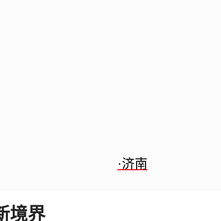
·济南
新境界