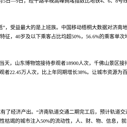
—9日，经十路早晚高峰拥堵指数比地铁4、6、8号线开
，受益最大的是上班族。中国移动梧桐大数据对济南地铁
征，40岁及以下乘客占比均超50%，56.6%的乘客单次
，山东博物馆接待参观者18900人次，千佛山景区接待游
参观者22.45万人次，比上年同期增长38%。让城市资
了经济产出。“济南轨道交通二期完工后，预计轨道交通
性枯竭的城市注入50%的流动性，人、财、物、信息，就