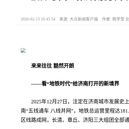
2026-02-13 10:45:54 来源: 大众新闻客户端 作者: 杨学莹
来来往往 豁然开朗
——看“地铁时代”给济南打开的新境界
2025年12月27日，注定在济南城市发展史
南“五线通车 八线并网”，地铁总运营里程达18
区线路成网，长清、章丘、济阳三大组团全部通