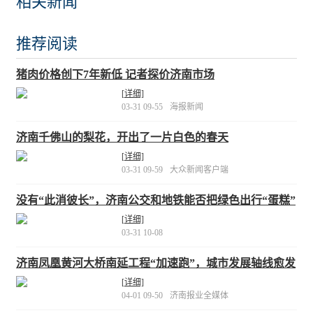
相关新闻
推荐阅读
猪肉价格创下7年新低 记者探价济南市场
[详细]
03-31 09-55
海报新闻
济南千佛山的梨花，开出了一片白色的春天
[详细]
03-31 09-59
大众新闻客户端
没有“此消彼长”，济南公交和地铁能否把绿色出行“蛋糕”
做大？
[详细]
03-31 10-08
济南凤凰黄河大桥南延工程“加速跑”，城市发展轴线愈发
清晰
[详细]
04-01 09-50
济南报业全媒体