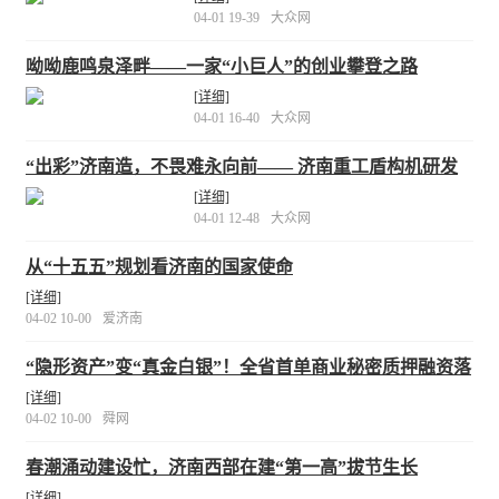
04-01 19-39
大众网
呦呦鹿鸣泉泽畔——一家“小巨人”的创业攀登之路
[详细]
04-01 16-40
大众网
“出彩”济南造，不畏难永向前—— 济南重工盾构机研发
团队入选“泉城时代榜样”纪实
[详细]
04-01 12-48
大众网
从“十五五”规划看济南的国家使命
[详细]
04-02 10-00
爱济南
“隐形资产”变“真金白银”！全省首单商业秘密质押融资落
地济南
[详细]
04-02 10-00
舜网
春潮涌动建设忙，济南西部在建“第一高”拔节生长
[详细]