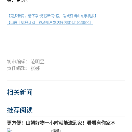
稳、更远。
【更多新闻，请下载"海报新闻"客户端或订阅山东手机报】
【山东手机报订阅：移动用户发送短信SD到10658000】
初审编辑：范明昱
责任编辑：张娜
相关新闻
推荐阅读
更方便！山姆好物一小时就能送到家！看看有你家不
[详细]