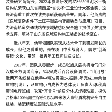
装备研究院院长，2022年参与研发的JZS6650H泥水平衡
盾构机荣获山东省第四届“省长杯”工业设计大赛金奖，这
是济南重工首次在该赛事斩获最高荣誉。同年，他负责的
《泉域复杂条件下土压平衡盾构智能装备与应用》项目，
为济南轨道交通线路在泉域敏感区安全施工提供了关键技
术支撑，填补了山东省泉域盾构施工装备的技术空白。
近八年来，他带领团队实现从技术骨干到研发院长的
成长，但他更看重的，是在项目中实战育人，倡导“创新
容错”文化，带领一批青年工程师快速成长。
2017年，团队从零起步，成员张旭从盾构机电气门外
汉成长为调试专家，5年完成近百台设备调试，“山河号”
近两万条线路在他手中精准贯通;朱振鹏6年完成100余台
盾构机设计，从盾构小白成长为总体设计负责人;李秋真
带领电焊班组，攻克“齐鲁号”前盾分体式焊接难题，探伤
合格率100%;周生保班组实现9米级大直径盾构机完全自主
组装，装配精度达国际先进水平。