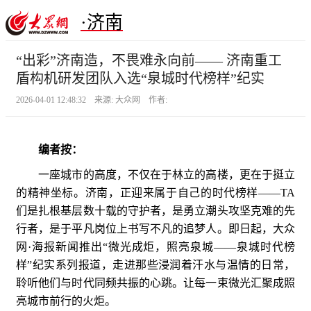
·济南
“出彩”济南造，不畏难永向前—— 济南重工
盾构机研发团队入选“泉城时代榜样”纪实
2026-04-01 12:48:32 来源: 大众网 作者:
编者按：
一座城市的高度，不仅在于林立的高楼，更在于挺立
的精神坐标。济南，正迎来属于自己的时代榜样——TA
们是扎根基层数十载的守护者，是勇立潮头攻坚克难的先
行者，是于平凡岗位上书写不凡的追梦人。即日起，大众
网·海报新闻推出“微光成炬，照亮泉城——泉城时代榜
样”纪实系列报道，走进那些浸润着汗水与温情的日常，
聆听他们与时代同频共振的心跳。让每一束微光汇聚成照
亮城市前行的火炬。