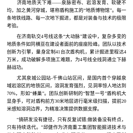
济南地质天下难——泉脉密布、岩溶发育、软硬不
均，加之黄河穿城，堪称盾构施工的“地质博物馆”。每一
条地铁线路、每一次地下掘进，都是对装备与技术的极限
考验。
在济南轨交4号线这条“大动脉”建设中，复杂多变的
地质条件如同横亘在建设者面前的座座险峰。团队以技术
创新为引擎，量身定制41台次盾构机，累计掘进里程达4
万米，成功破解多项施工难题，为4号线全线洞通立下赫
赫战功。
尤其泉城公园站-千佛山站区间，是国内首个穿越泉
域岩溶区的地铁区间，溶洞发育强烈，见洞率惊人地达到
70%，形如“蜂巢”。团队创新研制的“智慧一号”盾构机大
显身手，可对盾构前方30米地层进行毫米级扫描，提前20
米感知溶洞边界，为精准决策提供数据支撑。
“搞研发没有捷径，只有反复试错;做装备没有终点，
只有持续迭代。”邱健作为济南重工集团智能掘进技术与