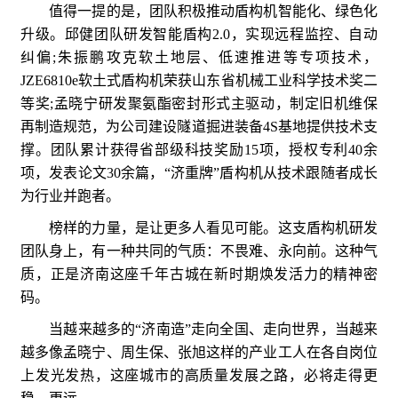
值得一提的是，团队积极推动盾构机智能化、绿色化
升级。邱健团队研发智能盾构2.0，实现远程监控、自动
纠偏;朱振鹏攻克软土地层、低速推进等专项技术，
JZE6810e软土式盾构机荣获山东省机械工业科学技术奖二
等奖;孟晓宁研发聚氨酯密封形式主驱动，制定旧机维保
再制造规范，为公司建设隧道掘进装备4S基地提供技术支
撑。团队累计获得省部级科技奖励15项，授权专利40余
项，发表论文30余篇，“济重牌”盾构机从技术跟随者成长
为行业并跑者。
榜样的力量，是让更多人看见可能。这支盾构机研发
团队身上，有一种共同的气质：不畏难、永向前。这种气
质，正是济南这座千年古城在新时期焕发活力的精神密
码。
当越来越多的“济南造”走向全国、走向世界，当越来
越多像孟晓宁、周生保、张旭这样的产业工人在各自岗位
上发光发热，这座城市的高质量发展之路，必将走得更