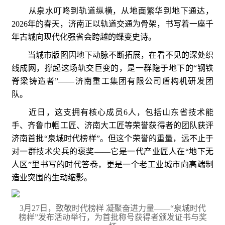
从泉水叮咚到轨道纵横，从地面繁华到地下通达，
2026年的春天，济南正以轨道交通为骨架，书写着一座千
年古城向现代化强省会跨越的蝶变史诗。
当城市版图因地下动脉不断拓展，在看不见的深处织
线成网，撑起这场轨交巨变的，是一群隐于地下的“钢铁
脊梁铸造者”——济南重工集团有限公司盾构机研发团
队。
近日，这支拥有核心成员6人，包括山东省技术能
手、齐鲁巾帼工匠、济南大工匠等荣誉获得者的团队获评
济南首批“泉城时代榜样”。但这个荣誉的重量，远不止于
对一群技术尖兵的褒奖——它是一代产业匠人在“地下无
人区”里书写的时代答卷，更是一个老工业城市向高端制
造业突围的生动缩影。
3月27日，致敬时代榜样 凝聚奋进力量——“泉城时代
榜样”发布活动举行，为首批称号获得者颁发证书与奖