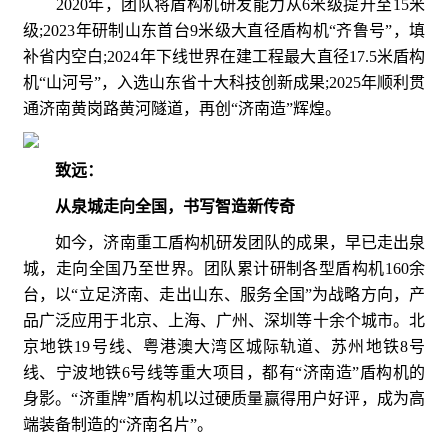
2020年，团队将盾构机研发能力从6米级提升至15米
级;2023年研制山东首台9米级大直径盾构机“齐鲁号”，填
补省内空白;2024年下线世界在建工程最大直径17.5米盾构
机“山河号”，入选山东省十大科技创新成果;2025年顺利贯
通济南黄岗路黄河隧道，再创“济南造”辉煌。
致远：
从泉城走向全国，书写智造新传奇
如今，济南重工盾构机研发团队的成果，早已走出泉
城，走向全国乃至世界。团队累计研制各型盾构机160余
台，以“立足济南、走出山东、服务全国”为战略方向，产
品广泛应用于北京、上海、广州、深圳等十余个城市。北
京地铁19号线、粤港澳大湾区城际轨道、苏州地铁8号
线、宁波地铁6号线等重大项目，都有“济南造”盾构机的
身影。“济重牌”盾构机以过硬质量赢得用户好评，成为高
端装备制造的“济南名片”。