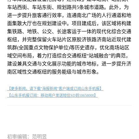
车站西街、车站东街、规划路共5条城市道路。此外，为
进一步提升旅客通行效率，连通南北广场的人行通道和地
面集散大厅也在规划建设中。项目建成后，该区域将构建
集铁路、地铁、公交、长途客运于一体的现代化综合交通
枢纽，并完整保留火车站片区原胶济铁路济南站近现代建
筑群(全国重点文物保护单位)等历史遗存，优化南场站区
域空间布局，着力打造综合交通枢纽“站城融合”的典范，
建设兼具交通与文化展示功能的城市地标，进一步提升济
南区域性交通枢纽的服务能级与城市形象。
【更多新闻，请下载"海报新闻"客户端或订阅山东手机报】
【山东手机报订阅：移动用户发送短信SD到10658000】
初审编辑：范明昱