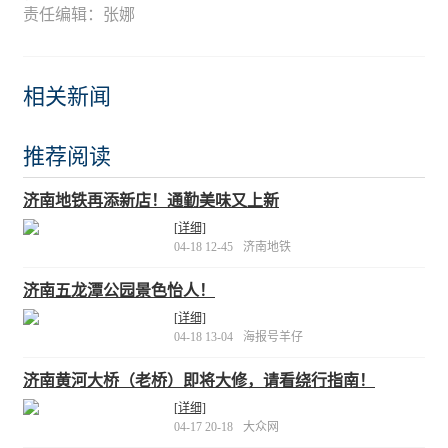
责任编辑：张娜
相关新闻
推荐阅读
济南地铁再添新店！通勤美味又上新
[详细]
04-18 12-45
济南地铁
济南五龙潭公园景色怡人！
[详细]
04-18 13-04
海报号羊仔
济南黄河大桥（老桥）即将大修，请看绕行指南！
[详细]
04-17 20-18
大众网