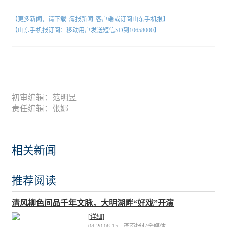
【更多新闻，请下载"海报新闻"客户端或订阅山东手机报】
【山东手机报订阅：移动用户发送短信SD到10658000】
初审编辑：范明昱
责任编辑：张娜
相关新闻
推荐阅读
清风柳色间品千年文脉，大明湖畔“好戏”开演
[详细]
04-20 08-15
济南报业全媒体