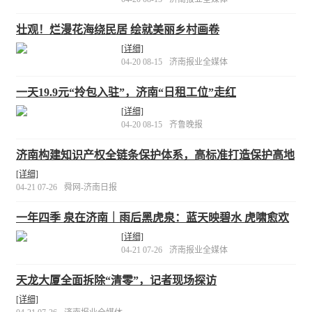
壮观！烂漫花海绕民居 绘就美丽乡村画卷
[详细]
04-20 08-15
济南报业全媒体
一天19.9元“拎包入驻”，济南“日租工位”走红
[详细]
04-20 08-15
齐鲁晚报
济南构建知识产权全链条保护体系，高标准打造保护高地
[详细]
04-21 07-26
舜网-济南日报
一年四季 泉在济南｜雨后黑虎泉：蓝天映碧水 虎啸愈欢
腾
[详细]
04-21 07-26
济南报业全媒体
天龙大厦全面拆除“清零”，记者现场探访
[详细]