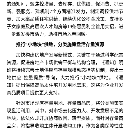
的通知》，聚焦控增量、去库存、优供给、促消费、抓更
新、强服务、建机制7个方面精准发力，制定调控供地节
奏、加大高品质住宅供给、继续优化公积金政策、支持多
子女家庭及高层次人才购房等19条惠民利企管用实招，进
一步激发楼市活力，助推市场入春回暖。
推行“小地块”供地，分类施策盘活存量资源
加快构建房地产发展新模式，关键在于通过科学配置
资源，促进房地产市场供需平衡与结构合理，《通知》明
确将持续完善土地供应与存量规模动态挂钩机制，突出土
地供应“控量提质”导向，大力推行“小地块”供地。《通
知》提出保障高品质住宅开发用地需求，这将为企业开发
高品质项目提供更大支持。
针对市场现有存量用地、存量商品房，将分类施策实
现盘活利用，其中，对市场去化压力大、开发意愿不足的
地块，依法依规开展协商收回、转型提质。而针对存量商
品房，将指导收购主体开展收购工作，作为各类保障性住