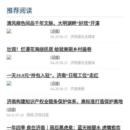
推荐阅读
清风柳色间品千年文脉，大明湖畔“好戏”开演
[详细]
04-20 08-15
济南报业全媒体
壮观！烂漫花海绕民居 绘就美丽乡村画卷
[详细]
04-20 08-15
济南报业全媒体
一天19.9元“拎包入驻”，济南“日租工位”走红
[详细]
04-20 08-15
齐鲁晚报
济南构建知识产权全链条保护体系，高标准打造保护高地
[详细]
04-21 07-26
舜网-济南日报
一年四季 泉在济南｜雨后黑虎泉：蓝天映碧水 虎啸愈欢