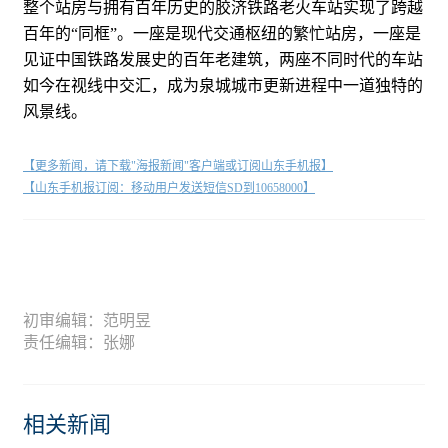
整个站房与拥有百年历史的胶济铁路老火车站实现了跨越
百年的“同框”。一座是现代交通枢纽的繁忙站房，一座是
见证中国铁路发展史的百年老建筑，两座不同时代的车站
如今在视线中交汇，成为泉城城市更新进程中一道独特的
风景线。
【更多新闻，请下载"海报新闻"客户端或订阅山东手机报】
【山东手机报订阅：移动用户发送短信SD到10658000】
初审编辑：范明昱
责任编辑：张娜
相关新闻