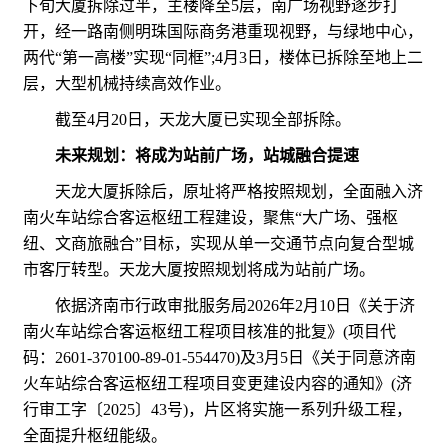
下旬大厦拆除过半，主楼降至5层，南广场视野逐步打
开，经一路南侧明珠国际商务港重现视野，与绿地中心，
两代“第一高楼”实现“同框”;4月3日，楼体已拆除至地上二
层，大型机械持续高效作业。
截至4月20日，天龙大厦已实现全部拆除。
未来规划：将成为站前广场，站城融合提速
天龙大厦拆除后，原址将严格按照规划，全面融入济
南火车站综合客运枢纽工程建设，聚焦“大广场、强枢
纽、文商旅融合”目标，实现从单一交通节点向复合型城
市客厅转型。天龙大厦按照规划将成为站前广场。
依据济南市行政审批服务局2026年2月10日《关于济
南火车站综合客运枢纽工程项目核准的批复》(项目代
码：2601-370100-89-01-554470)及3月5日《关于同意济南
火车站综合客运枢纽工程项目变更建设内容的通知》(济
行审工字〔2025〕43号)，片区将实施一系列升级工程，
全面提升枢纽能级。