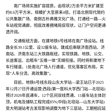
南广场将实施扩容提质，由现状2万余平方米扩建至
约8.6万平方米，规模扩大至原来4倍，打造北侧现代简约
公共集散广场、南侧古朴典雅文化广场，打通经一路—火
车站视觉通廊，彻底改善拥堵局促现状，让门户空间更通
透开阔。
交通枢纽方面，在建地铁6号线将在南广场设站。线
路全长39.1公里、设32座车站，建成后串联济南西站、济
南站、济南东站三大铁路枢纽，实现铁路、地铁、公交、
长途客运、出租车“五维一体”无缝衔接。同时将新建地下
车行隧道、1处南北广场人行通道，优化落客区布局，实
现“人车分流、高效集散”。
目前，地铁6号线东段山东大学站—梁王站已于2025
年12月27日开通运营;西段(第一医科大学西门站—北坦站)
预计2026年底通车，12个区间双线贯通、11座车站主体封
顶，机电及铺轨工程完成85%;中段(北坦站—山东大学站)
受大明湖站考古发现影响调整为地下三层站，工期相应延