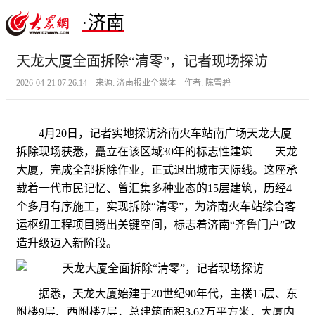
·济南
天龙大厦全面拆除“清零”，记者现场探访
2026-04-21 07:26:14 来源: 济南报业全媒体 作者: 陈雪碧
4月20日，记者实地探访济南火车站南广场天龙大厦
拆除现场获悉，矗立在该区域30年的标志性建筑——天龙
大厦，完成全部拆除作业，正式退出城市天际线。这座承
载着一代市民记忆、曾汇集多种业态的15层建筑，历经4
个多月有序施工，实现拆除“清零”，为济南火车站综合客
运枢纽工程项目腾出关键空间，标志着济南“齐鲁门户”改
造升级迈入新阶段。
据悉，天龙大厦始建于20世纪90年代，主楼15层、东
附楼9层、西附楼7层，总建筑面积3.62万平方米，大厦内