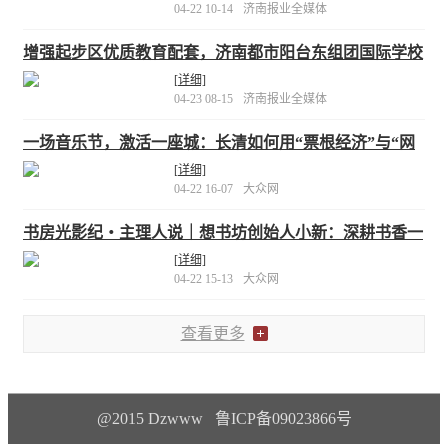
04-22 10-14
济南报业全媒体
增强起步区优质教育配套，济南都市阳台东组团国际学校
加速“冲刺”
[详细]
04-23 08-15
济南报业全媒体
一场音乐节，激活一座城：长清如何用“票根经济”与“网
络视听”破圈？
[详细]
04-22 16-07
大众网
书房光影纪・主理人说｜想书坊创始人小新：深耕书香一
隅，筑就城市精神故乡
[详细]
04-22 15-13
大众网
查看更多
@2015 Dzwww 鲁ICP备09023866号