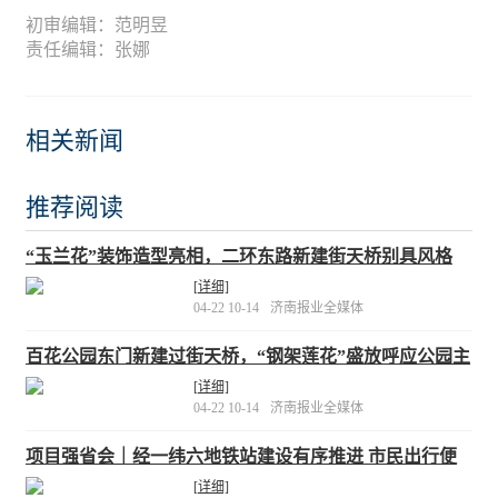
初审编辑：范明昱
责任编辑：张娜
相关新闻
推荐阅读
“玉兰花”装饰造型亮相，二环东路新建街天桥别具风格
[详细]
04-22 10-14
济南报业全媒体
百花公园东门新建过街天桥，“钢架莲花”盛放呼应公园主
题
[详细]
04-22 10-14
济南报业全媒体
项目强省会｜经一纬六地铁站建设有序推进 市民出行便
利可期
[详细]