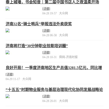
春上城墙，书会知音｜第二届中国书店人之夜温柔开场
[详细]
04-28 19-57
大众网
济南32名“骑士哨兵”举报违法外卖获奖
[详细]
04-28 06-58
大众网
济南将打造“30分钟职业技能培训圈”
[详细]
04-28 10-31
舜网-济南时报
良好开局！一季度济南地区生产总值3281.5亿元，同比增
长5.9%
[详细]
04-29 11-17
大众网
“十五五”时期物业服务与基层治理现代化协同发展战略论
坛在青岛成功举办
[详细]
04-28 20-01
大众网