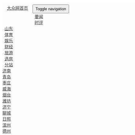
大众网首页
Toggle navigation
要闻
时评
山东
体育
娱乐
财经
旅游
选房
分站
济南
青岛
枣庄
威海
烟台
潍坊
济宁
聊城
日照
滨州
德州