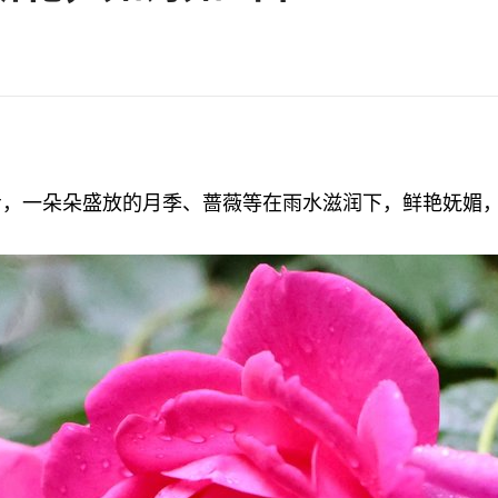
，一朵朵盛放的月季、蔷薇等在雨水滋润下，鲜艳妩媚