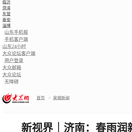
临沂
菏泽
东营
泰安
淄博
山东手机报
手机客户端
山东24小时
大众论坛客户端
用户登录
大众邮箱
大众论坛
无障碍
首页
>
泉城新闻
新视界｜济南：春雨润