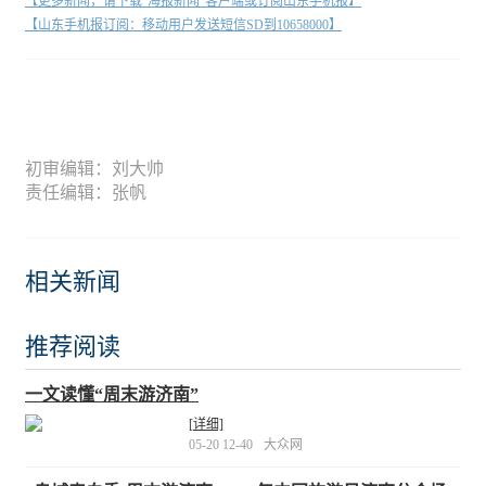
【更多新闻，请下载"海报新闻"客户端或订阅山东手机报】
【山东手机报订阅：移动用户发送短信SD到10658000】
初审编辑：刘大帅
责任编辑：张帆
相关新闻
推荐阅读
一文读懂“周末游济南”
[详细]
05-20 12-40
大众网