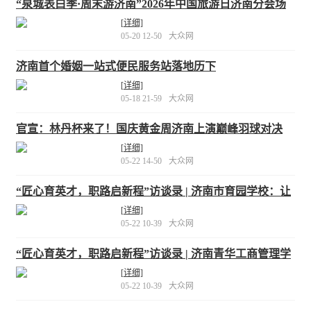
“泉城表白季·周末游济南”2026年中国旅游日济南分会场
活动举办
[详细]
05-20 12-50
大众网
济南首个婚姻一站式便民服务站落地历下
[详细]
05-18 21-59
大众网
官宣：林丹杯来了！国庆黄金周济南上演巅峰羽球对决
[详细]
05-22 14-50
大众网
“匠心育英才，职路启新程”访谈录 | 济南市育园学校：让
每一位特需学子都能自立出彩
[详细]
05-22 10-39
大众网
“匠心育英才，职路启新程”访谈录 | 济南青华工商管理学
校：普职融通筑通路 实战育人赋新能
[详细]
05-22 10-39
大众网