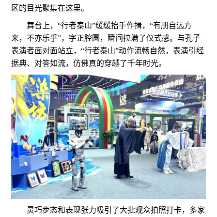
区的目光聚集在这里。
舞台上，“行者泰山”缓缓抬手作揖，“有朋自远方
来，不亦乐乎”，字正腔圆，瞬间拉满了仪式感。与孔子
表演者面对面站立，“行者泰山”动作流畅自然，表演引经
据典、对答如流，仿佛真的穿越了千年时光。
灵巧步态和表现张力吸引了大批观众拍照打卡，多家