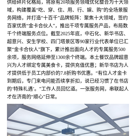
供给碎片化格局，将原有20项服务领域优化整合为十大领
域，构建覆盖“吃、穿、住、用、行、娱、购”的全场景服
务网络，并打造“十百千”品牌矩阵：聚焦十大领域，签约
百家优质“金卡合伙人”，推出千项专属服务产品，布局数
千个终端服务点位。截至2025年底，中石化、新华书店、
超意兴、安生学校、四门塔景区等90家行业代表单位已汇
聚“金卡合伙人”旗下，累计推出面向人才的专属服务500
余项，服务网络延伸至1300余个终端。本土餐饮品牌超意
兴为人才绑定专属美食卡，提供充值优惠；新华书店为人
才提供低于员工内部价的7.8折购书优惠。“有位人才金卡
到期后，专门来电问能否续享折扣，说已经习惯了在书店
的‘特殊礼遇’。”工作人员回忆道。一张服务网，串联起人
才在济南的“顺心”日常。