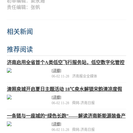
初审编辑：窦永瀚
责任编辑：张帆
相关新闻
推荐阅读
济南启用全省首个A类低空飞行服务站，低空数字化管控
成果领先全国
[详细]
06-02 11-28
济南报业全媒体
清照泉城开启夏日主题活动 18℃泉水解锁宋韵清凉度假
[详细]
06-02 11-28
舜网-济南日报
一条链与一座城的“绿色长跑”——解读济南新能源装备产
业崛起密码
[详细]
06-02 11-28
舜网-济南日报