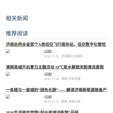
相关新闻
推荐阅读
济南启用全省首个A类低空飞行服务站，低空数字化管控
成果领先全国
[详细]
06-02 11-28
济南报业全媒体
清照泉城开启夏日主题活动 18℃泉水解锁宋韵清凉度假
[详细]
06-02 11-28
舜网-济南日报
一条链与一座城的“绿色长跑”——解读济南新能源装备产
业崛起密码
[详细]
06-02 11-28
舜网-济南日报
2026年济南市首期“创业泉城训练营”开班