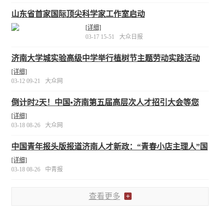
山东省首家国际顶尖科学家工作室启动
[详细]
03-17 15-51
大众日报
济南大学城实验高级中学举行植树节主题劳动实践活动
[详细]
03-12 09-21
大众网
倒计时2天！中国•济南第五届高层次人才招引大会等您
来！
[详细]
03-18 08-26
大众网
中国青年报头版报道济南人才新政：“青春小店主理人”国
内首次进入高层次人才范围
[详细]
03-18 08-26
中青报
查看更多