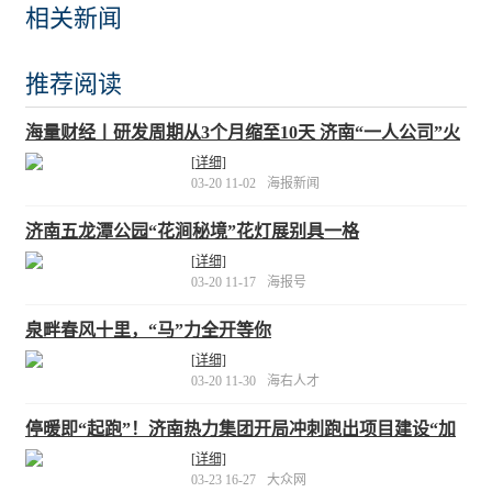
相关新闻
推荐阅读
海量财经丨研发周期从3个月缩至10天 济南“一人公司”火
了
[详细]
03-20 11-02
海报新闻
济南五龙潭公园“花涧秘境”花灯展别具一格
[详细]
03-20 11-17
海报号
泉畔春风十里，“马”力全开等你
[详细]
03-20 11-30
海右人才
停暖即“起跑”！济南热力集团开局冲刺跑出项目建设“加
速度”
[详细]
03-23 16-27
大众网