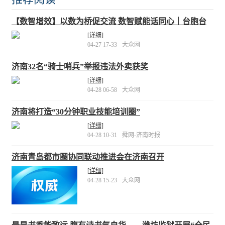
【数智增效】以数为桥促交流 数智赋能话同心｜台胞台
青参观数字济南体验馆
[详细]
04-27 17-33
大众网
济南32名“骑士哨兵”举报违法外卖获奖
[详细]
04-28 06-58
大众网
济南将打造“30分钟职业技能培训圈”
[详细]
04-28 10-31
舜网-济南时报
济南青岛都市圈协同联动推进会在济南召开
[详细]
04-28 15-23
大众网