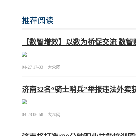
推荐阅读
【数智增效】以数为桥促交流 数智
04-27 17-33
大众网
济南32名“骑士哨兵”举报违法外卖
04-28 06-58
大众网