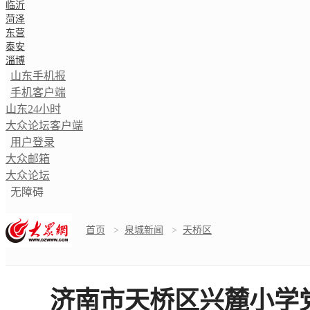
临沂
菏泽
东营
泰安
淄博
山东手机报
手机客户端
山东24小时
大众论坛客户端
用户登录
大众邮箱
大众论坛
无障碍
首页
>
泉城新闻
>
天桥区
济南市天桥区兴麓小学