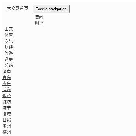
大众网首页
Toggle navigation
要闻
时评
山东
体育
娱乐
财经
旅游
选房
分站
济南
青岛
枣庄
威海
烟台
潍坊
济宁
聊城
日照
滨州
德州