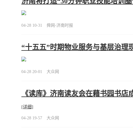
济南将打造“30分钟职业技能培训圈
04-28 10-31
舜网-济南时报
“十五五”时期物业服务与基层治理
04-28 20-01
大众网
《读库》济南读友会在藉书园书店
[详细]
04-28 19-57
大众网