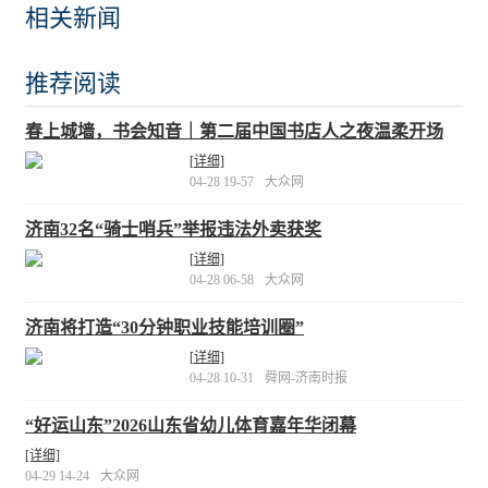
相关新闻
推荐阅读
春上城墙，书会知音｜第二届中国书店人之夜温柔开场
[详细]
04-28 19-57
大众网
济南32名“骑士哨兵”举报违法外卖获奖
[详细]
04-28 06-58
大众网
济南将打造“30分钟职业技能培训圈”
[详细]
04-28 10-31
舜网-济南时报
“好运山东”2026山东省幼儿体育嘉年华闭幕
[详细]
04-29 14-24
大众网