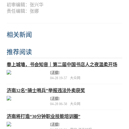
初审编辑：张兴华
责任编辑：张娜
相关新闻
推荐阅读
春上城墙，书会知音｜第二届中国书店人之夜温柔开场
[详细]
04-28 19-57
大众网
济南32名“骑士哨兵”举报违法外卖获奖
[详细]
04-28 06-58
大众网
济南将打造“30分钟职业技能培训圈”
[详细]