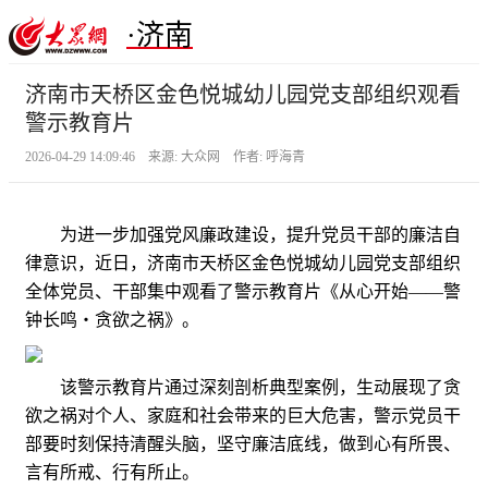
·济南
济南市天桥区金色悦城幼儿园党支部组织观看
警示教育片
2026-04-29 14:09:46 来源: 大众网 作者: 呼海青
为进一步加强党风廉政建设，提升党员干部的廉洁自
律意识，近日，济南市天桥区金色悦城幼儿园党支部组织
全体党员、干部集中观看了警示教育片《从心开始——警
钟长鸣・贪欲之祸》。
该警示教育片通过深刻剖析典型案例，生动展现了贪
欲之祸对个人、家庭和社会带来的巨大危害，警示党员干
部要时刻保持清醒头脑，坚守廉洁底线，做到心有所畏、
言有所戒、行有所止。