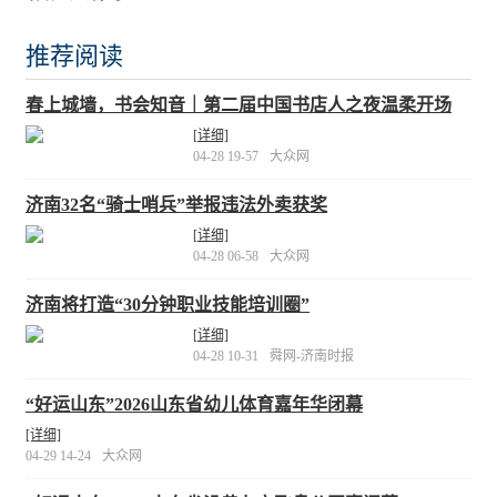
推荐阅读
春上城墙，书会知音｜第二届中国书店人之夜温柔开场
[详细]
04-28 19-57
大众网
济南32名“骑士哨兵”举报违法外卖获奖
[详细]
04-28 06-58
大众网
济南将打造“30分钟职业技能培训圈”
[详细]
04-28 10-31
舜网-济南时报
“好运山东”2026山东省幼儿体育嘉年华闭幕
[详细]
04-29 14-24
大众网