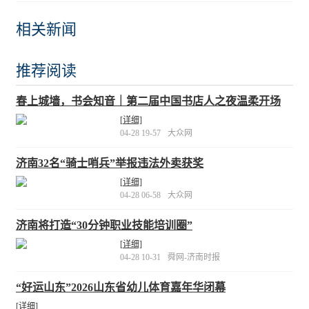
相关新闻
推荐阅读
春上城墙，书会知音｜第二届中国书店人之夜温柔开场
[详细]
04-28 19-57
大众网
济南32名“骑士哨兵”举报违法外卖获奖
[详细]
04-28 06-58
大众网
济南将打造“30分钟职业技能培训圈”
[详细]
04-28 10-31
舜网-济南时报
“好运山东”2026山东省幼儿体育嘉年华闭幕
[详细]