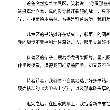
爸爸突然指着主展区，笑着说："你看那些书
笔挺挺地立着，真的像穿着迷彩服的战士，只
光，左拐是绘本森林，右拐是科普城堡，我们
儿童区的书籍摊开在矮桌上，彩页上的图画像
我的脚步不受控制地往深处走去，那里立着好
科普区的架子上摆着恐龙骨架图片，星云图在
伸手摸摸看，烫得我们赶紧缩回手，却又忍不
转着转着，我就情不自禁地选了好多书籍。蹲
硬壳精装的《大卫去上学》，以及那本砖头厚的
逛完之后，在回家的车上，我抱着新书靠在妈