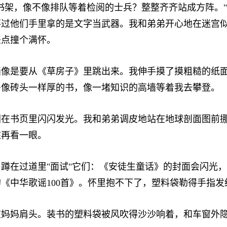
架，像不像排队等着检阅的士兵？整整齐齐站成方阵。"
不过他们手里拿的是文字当武器。我和弟弟开心地在迷宫
差点撞个满怀。
是要从《草房子》里跳出来。我伸手摸了摸粗糙的纸面
多像砖头一样厚的书，像一堵知识的高墙等着我去攀登。
书页里闪闪发光。我和弟弟调皮地站在地球剖面图前挪
住再看一眼。
在过道里"面试"它们：《安徒生童话》的封面会闪光，
《中华歌谣100首》。怀里抱不下了，塑料袋勒得手指发
妈肩头。装书的塑料袋被风吹得沙沙响着，和车窗外隐