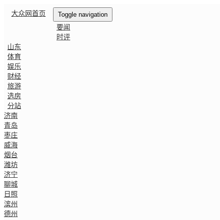
大众网首页
Toggle navigation
要闻
时评
山东
体育
娱乐
财经
旅游
选房
分站
济南
青岛
枣庄
威海
烟台
潍坊
济宁
聊城
日照
滨州
德州