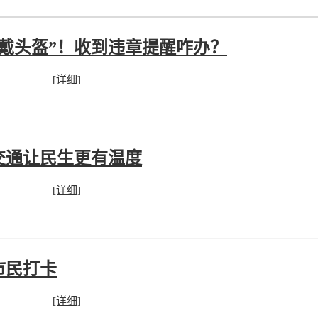
戴头盔”！收到违章提醒咋办？
[详细]
南交通让民生更有温度
[详细]
市民打卡
[详细]