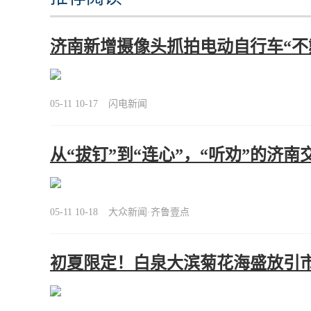
济南新增摄像头抓拍电动自行车“不
05-11 10-17
闪电新闻
从“拔钉”到“连心”，“听劝”的济
05-11 10-18
大众新闻·齐鲁壹点
初夏限定！白泉大滨菊花海盛放引