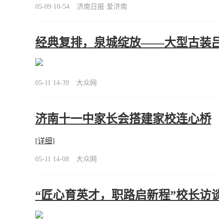
05-09 10-54
济南日报·爱济南
经典复排，泉城绽放——大型古装
05-11 14-39
大众网
济南十一中家长会搭建家校连心桥
[详细]
05-11 14-08
大众网
“匠心育英才，职路启新程”校长访谈