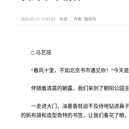
2026-05-11 15:03:02 来源: 作者: 魏俊怡
□ 马艺瑄
“春风十里，不如北京书市遇见你！”今天是
伴随着清晨的朝露，我们来到了朝阳公园主
一走进大门，油墨香就迫不及待地钻进鼻子。
的帆布袋和造型奇特的书签，让我们看花了眼