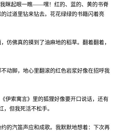
我眯起眼一瞧——嘿！红的、蓝的、黄的书脊
似的过道里钻来钻去。花花绿绿的书籍闪着亮
，仿佛真的摸到了油麻地的稻草。翻着翻着，
不动脚，地心里翻滚的红色岩浆好像在招呼我
《伊索寓言》里的狐狸好像要开口说话，还有
红，但我死活不松手。
约的汽笛声应和成歌。我默默地想着：下次再