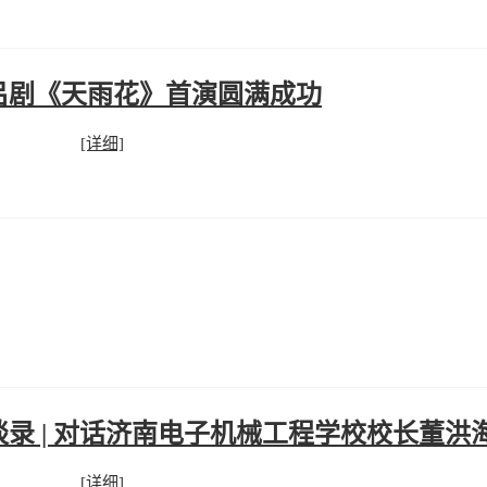
吕剧《天雨花》首演圆满成功
[详细]
录 | 对话济南电子机械工程学校校长董洪
[详细]