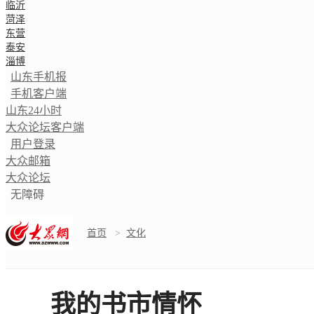
临沂
菏泽
东营
泰安
淄博
山东手机报
手机客户端
山东24小时
大众论坛客户端
用户登录
大众邮箱
大众论坛
无障碍
首页
>
文化
我的书市情怀