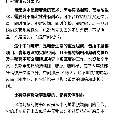
口碑慢慢发酵出来。
电影原本是慢变量的艺术，需要实验探索，需要陌生
化，需要对不确定性葆有耐心。
可平台逻辑往往奖励快变
量：即时情绪、即时反馈、即时传播、即时验证。一旦开
始向这套系统低头，电影首先失去的不是票房，不是明
星，不是投资，而是中间地带。
这个中间地带，是电影生态的重要组成，包括中腰部
项目、青年导演的实验空间、非头部的编剧和剪辑岗位以
及一整套不那么耀眼却决定电影厚度的工作。
综观整个生
态，头部电影还能赌档期、赌IP、赌明星，底座内容还能
凭借快产快销立身，中间那层“不够大，也不够快”的电影
反而最难生存，但它恰恰是电影最重要的训练和成长空
间。
比有没有爆款更重要的，是有没有耐心
《给阿嬷的情书》就是从中间地带脱颖而出的佳作。
它的成功初看上去似乎并无秘诀：不过是精心打磨剧本，