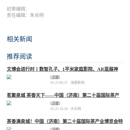
初审编辑：
责任编辑：朱肖明
相关新闻
推荐阅读
文博会进行时丨数智孔子、1平米家庭影院、AR逛展神
器……来山东展区体验这些“黑科技”
[详细]
05-25 09-57
海报新闻
茗聚泉城 茶香天下——中国（济南）第二十届国际茶产
业博览会暨第十四届茶文化节即将启幕
[详细]
05-25 16-36
大众网
茶香满泉城！中国（济南）第二十届国际茶产业博览会特
色活动抢先看
[详细]