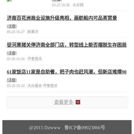
05-25 16-36
大众网
济南百花洲商业设施升级亮相，画舫船内可品茶赏景
[详细]
05-26 10-27
新黄河
徒河黑猪关停济南全部门店，转型线上能否摆脱生存困局
[详细]
05-26 10-24
齐鲁壹点
61家饭店11家是自助餐，把子肉也赶风潮，但新店难撑90
天
[详细]
05-26 10-24
大众报业·齐鲁壹点
查看更多
@2015 Dzwww 鲁ICP备09023866号