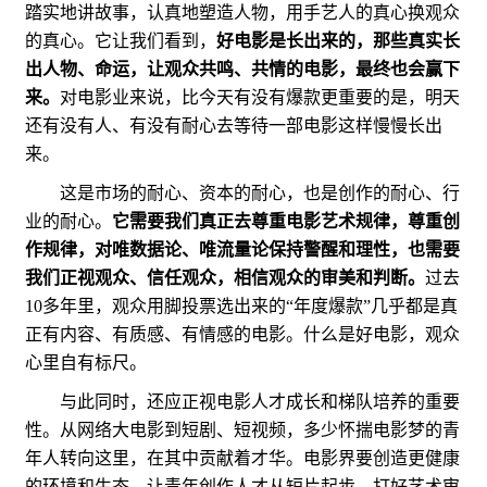
踏实地讲故事，认真地塑造人物，用手艺人的真心换观众
的真心。它让我们看到，
好电影是长出来的，那些真实长
出人物、命运，让观众共鸣、共情的电影，最终也会赢下
来。
对电影业来说，比今天有没有爆款更重要的是，明天
还有没有人、有没有耐心去等待一部电影这样慢慢长出
来。
这是市场的耐心、资本的耐心，也是创作的耐心、行
业的耐心。
它需要我们真正去尊重电影艺术规律，尊重创
作规律，对唯数据论、唯流量论保持警醒和理性，也需要
我们正视观众、信任观众，相信观众的审美和判断。
过去
10多年里，观众用脚投票选出来的“年度爆款”几乎都是真
正有内容、有质感、有情感的电影。什么是好电影，观众
心里自有标尺。
与此同时，还应正视电影人才成长和梯队培养的重要
性。从网络大电影到短剧、短视频，多少怀揣电影梦的青
年人转向这里，在其中贡献着才华。电影界要创造更健康
的环境和生态，让青年创作人才从短片起步，打好艺术审