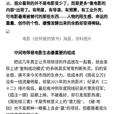
泌。
观众看到的并不是电影变少了，而是更多“像电影的
内容”出现了。有明星，有导演，有预算，有工业外壳，
可电影最难被替代的那些东西——人物的陌生感、命运的
重量、创作的个性、缓慢发酵出来的余韵却变得稀缺。
电影《给阿嬷的情书》海报，资料图片
中间地带是电影生态最重要的组成
把这几年真正让市场惊讶的作品放在一起看，就会发
现上述“复制成功模式”的系统其实常常判断失灵。旧的安
全感，换不来今天市场的生命力。低成本的《扬名立万》
没有一线流量明星，却是2021年的大热影片；纪录片《二
十二》排片极低，最后竟冲到年度院线纪录片票房冠军；
《孤注一掷》延期上映，不被看好，却引发观影热潮；
《周处除三害》不是传统意义上的“潜力股”，《破·地
狱》也不是那种一眼看上去会“赢”的项目，但都靠着观众