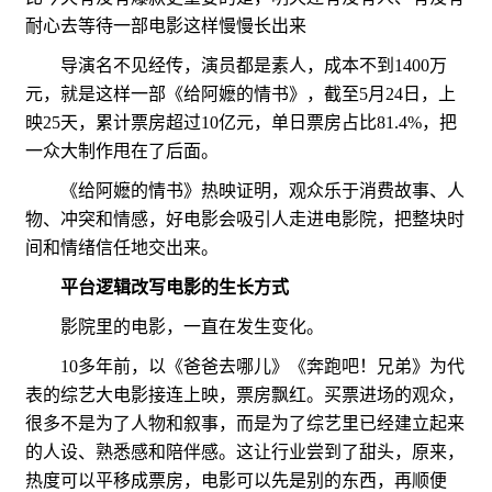
耐心去等待一部电影这样慢慢长出来
导演名不见经传，演员都是素人，成本不到1400万
元，就是这样一部《给阿嬷的情书》，截至5月24日，上
映25天，累计票房超过10亿元，单日票房占比81.4%，把
一众大制作甩在了后面。
《给阿嬷的情书》热映证明，观众乐于消费故事、人
物、冲突和情感，好电影会吸引人走进电影院，把整块时
间和情绪信任地交出来。
平台逻辑改写电影的生长方式
影院里的电影，一直在发生变化。
10多年前，以《爸爸去哪儿》《奔跑吧！兄弟》为代
表的综艺大电影接连上映，票房飘红。买票进场的观众，
很多不是为了人物和叙事，而是为了综艺里已经建立起来
的人设、熟悉感和陪伴感。这让行业尝到了甜头，原来，
热度可以平移成票房，电影可以先是别的东西，再顺便