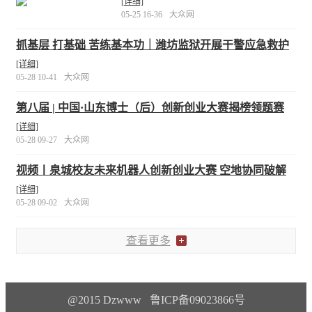
色活动抢先看
[详细]
05-25 16-36
大众网
抓基层 打基础 苦练基本功｜潍坊监狱开展干警应急救护
专项培训
[详细]
05-28 10-41
大众网
第八届 | 中国·山东博士（后）创新创业大赛揭榜领题赛
[详细]
05-28 09-27
大众网
视频丨泉城校友未来机器人创新创业大赛 空地协同破解
社区“最后一公里”难题
[详细]
05-28 09-02
大众网
查看更多
@2015 Dzwww 鲁ICP备09023866号