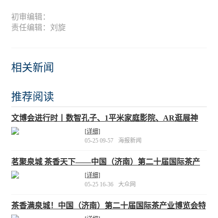
初审编辑：
责任编辑：刘旋
相关新闻
推荐阅读
文博会进行时丨数智孔子、1平米家庭影院、AR逛展神
器……来山东展区体验这些“黑科技”
[详细]
05-25 09-57
海报新闻
茗聚泉城 茶香天下——中国（济南）第二十届国际茶产
业博览会暨第十四届茶文化节即将启幕
[详细]
05-25 16-36
大众网
茶香满泉城！中国（济南）第二十届国际茶产业博览会特