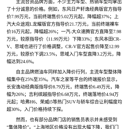
主流合资品牌方面，不少主力车型、热销车型均拿出
了十分诚意的价格。例如，东风日产轩逸经典版官方指导
价7.99万元，当前终端售价5.02万元起，降幅超37%；上
汽大众途观L龙耀版官方指导价21.7万元，当前终端裸车
价16万元起，降幅超26%；一汽-大众速腾官方直降至7.98
万元，较原指导价（11.99万元）下降33%；东风本田CR-
V、思域也进行了价格调整，CR-V官方起售价降至12.99
万元，较原价下调23.5%，思域入门车型直降3.2万元，降
幅达到24.6%。
自主品牌燃油车同样加入降价行列，主流车型整体降
幅集中在25%至35%。汽车之家等平台的终端报价显示，
长安逸动经典版指导价8.79万元，终端售价6.49万元，降
幅为26%；吉利缤越指导价6.68万元，终端落地价4.94万
元起；哈弗H6、荣威i5等热门SUV与轿车综合让利幅度均
超30%，入门价格持续下探。
然而，也有部分品牌门店的销售员表示并未感受到
“集体降价”。“上海地区价格没有出现大幅下降，我们门