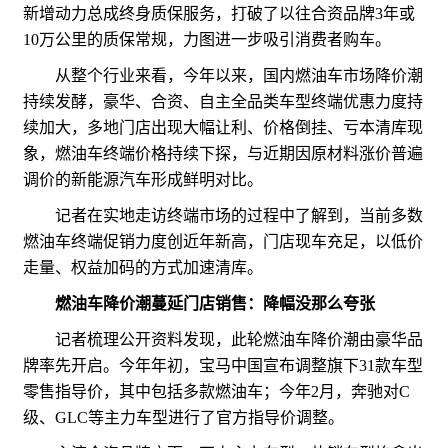
新增动力总成终身质保服务，打破了以往合资品牌3年或
10万公里的质保常规，力图进一步吸引消费者购车。
从整个行业来看，今年以来，国内燃油车市场降价潮
持续发酵，豪华、合资、自主全品类车型终端优惠力度持
续加大，多地门店出现大幅让利、价格倒挂、亏本清库现
象，燃油车终端价格持续下探，与近期因原材料涨价普遍
调价的新能源汽车形成鲜明对比。
记者在实地走访终端市场的过程中了解到，当前多数
燃油车终端促销力度创近年新高，门店现车充足，以低价
走量、权益加码的方式加速清库。
燃油车降价潮蔓延门店销售：降幅没那么夸张
记者梳理公开资料发现，此轮燃油车降价潮由豪华品
牌率先开启。今年年初，宝马中国宣布调整旗下31款车型
零售指导价，其中包括多款燃油车；今年2月，奔驰对C
级、GLC等主力车型进行了官方指导价调整。