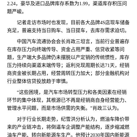
2.24，豪华及进口品牌库存系数为1.99，渠道库存积压问
题严峻。
记者走访市场时也发现，目前各大品牌4S店现车储备
充足，普遍支持当日购车、当日提车，去库存需求迫切。
中国汽车流通协会会长肖政三坦言，当前行业普遍存
在库存压力向终端传导、资金占用严重、信贷收紧等问
题，生产端大多品牌仍未摆脱以产定销的传统惯性，库存
压力持续向渠道末端传导；返利兑现周期长达71天，经销
商资金被长期占用，经营周转压力加大；部分金融机构对
行业整体信贷投放趋于审慎。
“这些困境，是汽车市场转型压力和各类因素在经销
环节的集中体现，其根源已不再是经销商自身经营能力、
管理水平问题，而是市场供需的失衡。”肖政三认为。
对于行业长期走势，纪雪洪分析认为，燃油车降价带
来的产业链冲击，将倒逼车企调整产能结构，逐步缩减燃
油车产能、转向新能源车生产。他预计2030年国内新能源