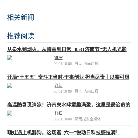
相关新闻
推荐阅读
从泉水到烟火，从诗意到日常 “0531济南节”无人机光影
秀点亮泉城夜空
[详细]
06-01 10-00
舜网-济南时报
开局“十五五” 奋斗正当时·干事创业 担当尽责｜以赛引凤
来，泉城何以成机器人产业“强磁场”
[详细]
06-01 10-00
舜网-济南日报
高温酷暑觅清凉！济南泉水畔童趣满盈，这里是最治愈的
消夏乐园
[详细]
06-01 10-00
济南报业全媒体
萌娃遇上机器狗，这场迎“六一”悦动日科技感拉满！