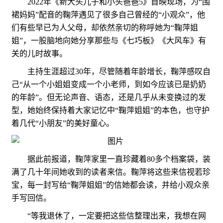
2022年《新大头儿子和小头爸爸5》首映现场，为“围
裙妈妈”配音的鞠萍遇见了很多自己曾经的“小观众”，他
们有些早已为人父母，却依然亲切的称呼她为“鞠萍姐
姐”，一股脑地向她分享那些与《七巧板》《大风车》有
关的儿时故事。
主持生涯超过30年，尽管随着年龄增长，鞠萍感叹自
己“从一个小姐姐变成一个小老师，到如今应该已是奶奶
的年龄”。但无论声音、语态，还是几乎从未变换过的发
型，她始终保持着大家记忆中“鞠萍姐姐”的本色，也守护
着几代“小朋友”的美好童心。
据此前报道，鞠萍家里一直珍藏着80多个档案袋，装
满了几十年间她收到的读者来信。鞠萍将这些来信视若珍
宝，每一封写给“鞠萍姐姐”的信她都会读，并给小观众亲
手写回信。
“等我退休了，一定要把这些信整理出来，我想在网