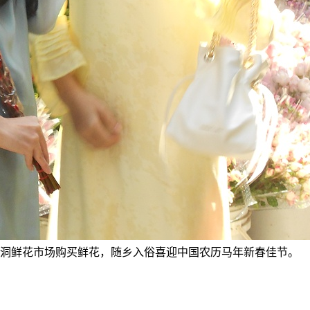
单洞鲜花市场购买鲜花，随乡入俗喜迎中国农历马年新春佳节。