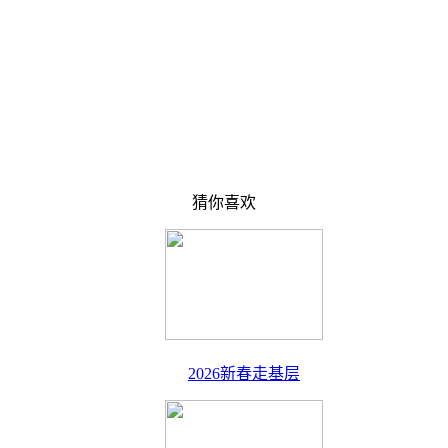
猜你喜欢
2026新春走基层