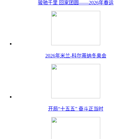
骏驰千里 回家团圆——2026年春运
2026年米兰-科尔蒂纳冬奥会
开局“十五五” 奋斗正当时