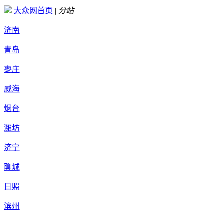
大众网首页
|
分站
济南
青岛
枣庄
威海
烟台
潍坊
济宁
聊城
日照
滨州