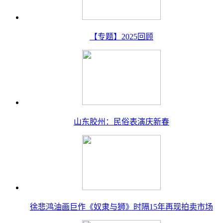
【专题】2025回顾
山东胶州：民俗表演庆新春
徐悲鸿油画巨作《奴隶与狮》时隔15年再现拍卖市场