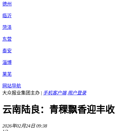
德州
临沂
菏泽
东营
泰安
淄博
莱芜
网站导航
大众报业集团主办
|
手机客户端
用户登录
云南陆良：青稞飘香迎丰收
2026年02月24日 09:38