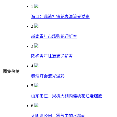
1
海口：非遗打铁花表演流光溢彩
2
越南青年市场购花迎新春
3
隆福寺年味满满迎新春
4
图集热榜
秦淮灯会流光溢彩
5
山东枣庄：果树大棚内樱桃花烂漫绽放
6
大明湖公园，雾气中的水墨画