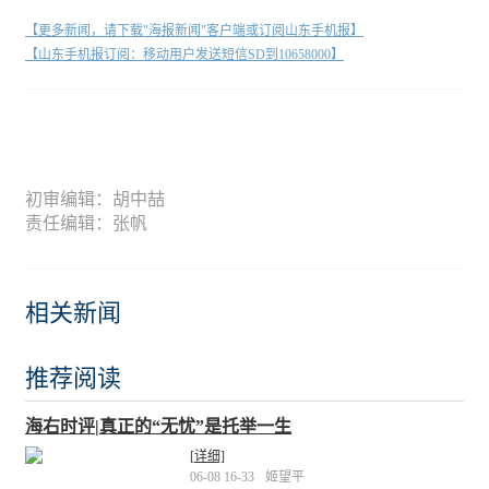
【更多新闻，请下载"海报新闻"客户端或订阅山东手机报】
【山东手机报订阅：移动用户发送短信SD到10658000】
初审编辑：胡中喆
责任编辑：张帆
相关新闻
推荐阅读
海右时评|真正的“无忧”是托举一生
[详细]
06-08 16-33
姬望平