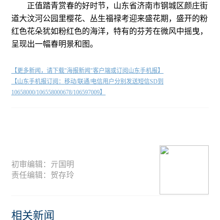
正值踏青赏春的好时节，山东省济南市钢城区颜庄街
道大汶河公园里樱花、丛生福禄考迎来盛花期，盛开的粉
红色花朵犹如粉红色的海洋，特有的芬芳在微风中摇曳，
呈现出一幅春明景和图。
【更多新闻，请下载"海报新闻"客户端或订阅山东手机报】
【山东手机报订阅：移动/联通/电信用户分别发送短信SD到
10658000/106558000678/106597009】
初审编辑：亓国明
责任编辑：贺存玲
相关新闻