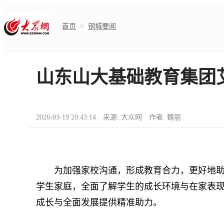
首页
>
钢城要闻
山东山大基础教育集团
2026-03-19 20:43:14 来源: 大众网 作者: 魏丽
为加强家校沟通，形成教育合力，更好地助
学生家庭，全面了解学生的成长环境与在家表
成长与全面发展提供精准助力。