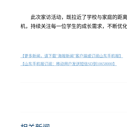
此次家访活动，既拉近了学校与家庭的距离，
机，持续关注每一位学生的成长需求，不断优化
【更多新闻，请下载"海报新闻"客户端或订阅山东手机报】
【山东手机报订阅：移动用户发送短信SD到10658000】