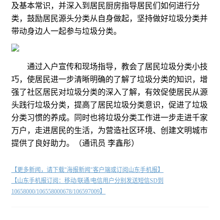
及基本常识，并深入到居民厨房指导居民们如何进行分
类，鼓励居民源头分类从自身做起，坚持做好垃圾分类并
带动身边人一起参与垃圾分类。
通过入户宣传和现场指导，教会了居民垃圾分类小技
巧，使居民进一步清晰明确的了解了垃圾分类的知识，增
强了社区居民对垃圾分类的深入了解，有效促使居民从源
头践行垃圾分类，提高了居民垃圾分类意识，促进了垃圾
分类习惯的养成。同时也将垃圾分类工作进一步走进千家
万户，走进居民的生活，为营造社区环境、创建文明城市
提供了良好助力。（通讯员
李鑫彤
）
【更多新闻，请下载"海报新闻"客户端或订阅山东手机报】
【山东手机报订阅：移动/联通/电信用户分别发送短信SD到
10658000/106558000678/106597009】