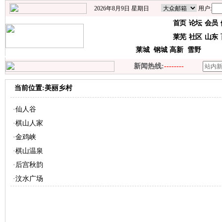
2026年8月9日 星期日
用户:
首页
论坛
会员
莱芜
社区
山东
莱城
钢城
高新
雪野
新闻热线:
--------
当前位置:美丽乡村
·
仙人谷
·
棋山人家
·
金鸡峡
·
棋山温泉
·
后宫秋韵
·
汶水广场