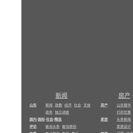
新闻
房产
山东
新闻
政教
经济
社会
文体
房产
山东楼市
政务
独立调查
打折优惠
国内
·
国际
·
社会
·
精选
家居
头条新闻
评论
敢当头条
敢当原创
家居设计