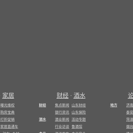
·
家居
财经
·
酒水
曝光维权
财经
焦点新闻
山东财经
地方
济
购房宝典
银行资讯
山东保险
泰
打折促销
酒水
酒业新闻
活动专题
菏
家居直通车
行业访谈
鲁酒馆
烟