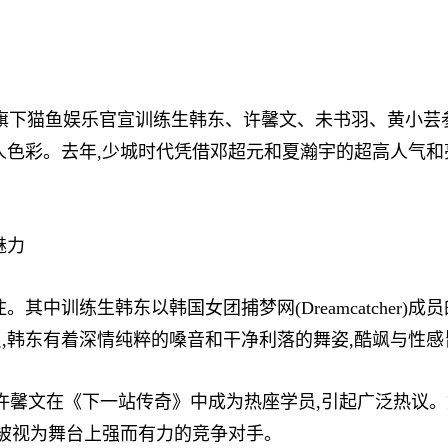
旗下猫鱼娱乐官宣训练生韩东、许馨文、未书羽、黄小芸
色彩。去年,少城时代凭借邓超元和夏瀚宇的超高人气和亮
魅力
训练生韩东以韩国女团捕梦网(Dreamcatcher)
,韩东有着深情纯粹的嗓音和干净利落的舞姿,酷飒与性感
许馨文在《下一站传奇》中成为热座学员,引起广泛热议
或被视为舞台上强而有力的竞争对手。