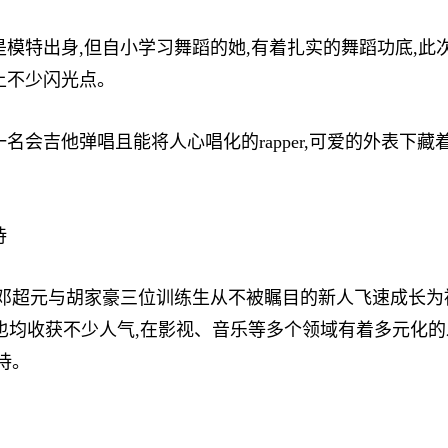
特出身,但自小学习舞蹈的她,有着扎实的舞蹈功底,此
上不少闪光点。
吉他弹唱且能将人心唱化的rapper,可爱的外表下藏
待
超元与胡家豪三位训练生从不被瞩目的新人飞速成长为被
豪也均收获不少人气,在影视、音乐等多个领域有着多元化
待。