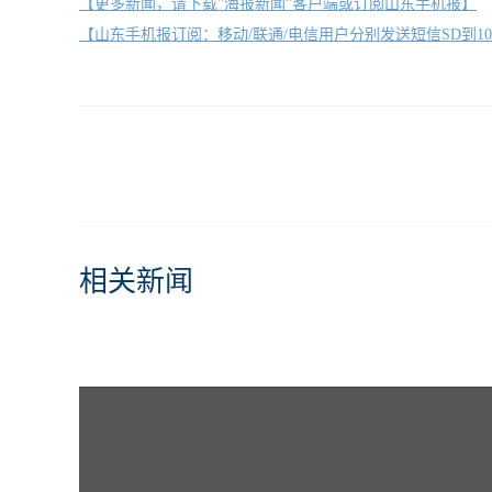
【更多新闻，请下载"海报新闻"客户端或订阅山东手机报】
【山东手机报订阅：移动/联通/电信用户分别发送短信SD到10658000/1
相关新闻