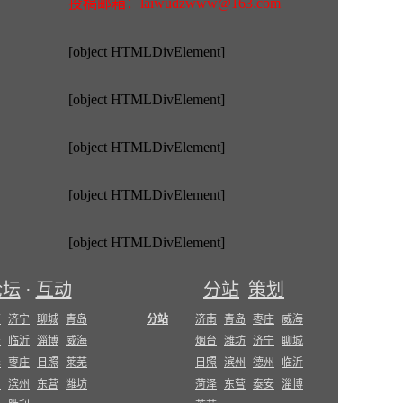
投稿邮箱：laiwudzwww@163.com
[object HTMLDivElement]
[object HTMLDivElement]
[object HTMLDivElement]
[object HTMLDivElement]
[object HTMLDivElement]
论坛
·
互动
分站
策划
南
济宁
聊城
青岛
分站
济南
青岛
枣庄
威海
安
临沂
淄博
威海
烟台
潍坊
济宁
聊城
泽
枣庄
日照
莱芜
日照
滨州
德州
临沂
台
滨州
东营
潍坊
菏泽
东营
泰安
淄博