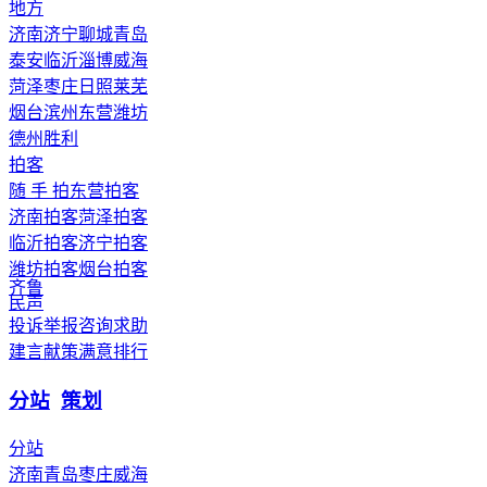
地方
济南
济宁
聊城
青岛
泰安
临沂
淄博
威海
菏泽
枣庄
日照
莱芜
烟台
滨州
东营
潍坊
德州
胜利
拍客
随 手 拍
东营拍客
济南拍客
菏泽拍客
临沂拍客
济宁拍客
潍坊拍客
烟台拍客
齐鲁
民声
投诉举报
咨询求助
建言献策
满意排行
分站
策划
分站
济南
青岛
枣庄
威海