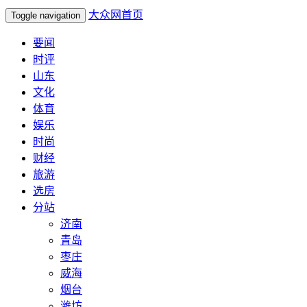
大众网首页
Toggle navigation
要闻
时评
山东
文化
体育
娱乐
时尚
财经
旅游
选房
分站
济南
青岛
枣庄
威海
烟台
潍坊