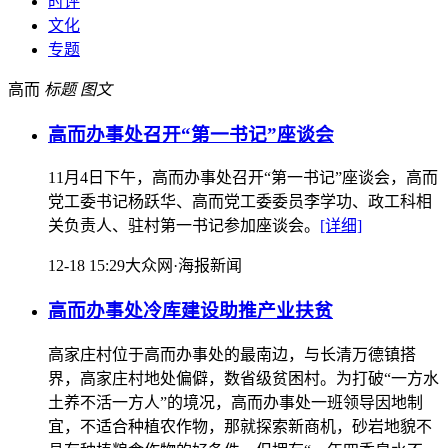
时评
文化
专题
高而
标题
图文
高而办事处召开“第一书记”座谈会
11月4日下午，高而办事处召开“第一书记”座谈会，高而
党工委书记杨跃华、高而党工委委员李学功、政工科相
关负责人、驻村第一书记参加座谈会。
[详细]
12-18 15:29
大众网·海报新闻
高而办事处冷库建设助推产业扶贫
高家庄村位于高而办事处的最南边，与长清万德镇搭
界，高家庄村地处偏僻，数省级贫困村。为打破“一方水
土养不活一方人”的境况，高而办事处一班领导因地制
宜，不适合种植农作物，那就探索新商机，砂岩地貌不