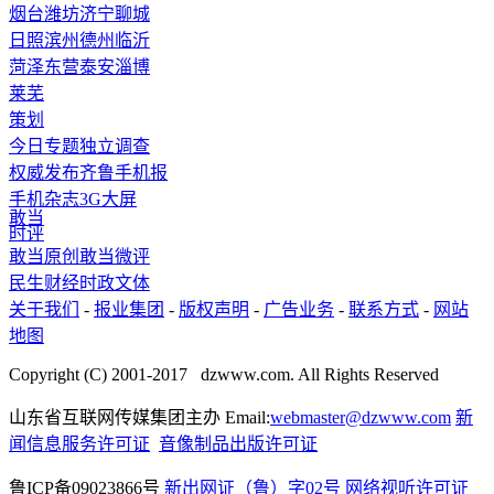
烟台
潍坊
济宁
聊城
日照
滨州
德州
临沂
菏泽
东营
泰安
淄博
莱芜
策划
今日专题
独立调查
权威发布
齐鲁手机报
手机杂志
3G
大屏
敢当
时评
敢当原创
敢当微评
民生
财经
时政
文体
关于我们
-
报业集团
-
版权声明
-
广告业务
-
联系方式
-
网站
地图
Copyright (C) 2001-2017 dzwww.com. All Rights Reserved
山东省互联网传媒集团主办 Email:
webmaster@dzwww.com
新
闻信息服务许可证
音像制品出版许可证
鲁ICP备09023866号
新出网证（鲁）字02号
网络视听许可证