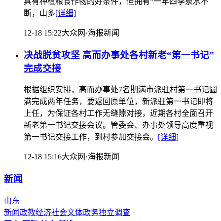
具有种植粮食作物的好条件，但拥有“一年四季泉水不
断，山多
[详细]
12-18 15:22
大众网·海报新闻
决战脱贫攻坚 高而办事处各村新老“第一书记”
完成交接
根据组织安排，高而办事处7名期满市派驻村第一书记圆
满完成两年任务，要返回原单位，新派驻第一书记即将
上任，为保证各村工作无缝隙对接，近期各村全面召开
新老第一书记交接会议。管委会、办事处领导高度重视
第一书记交接工作，到村参加交接会。
[详细]
12-18 15:16
大众网·海报新闻
新闻
山东
新闻
政教
经济
社会
文体
政务
独立调查