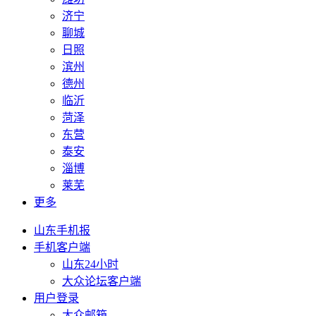
济宁
聊城
日照
滨州
德州
临沂
菏泽
东营
泰安
淄博
莱芜
更多
山东手机报
手机客户端
山东24小时
大众论坛客户端
用户登录
大众邮箱