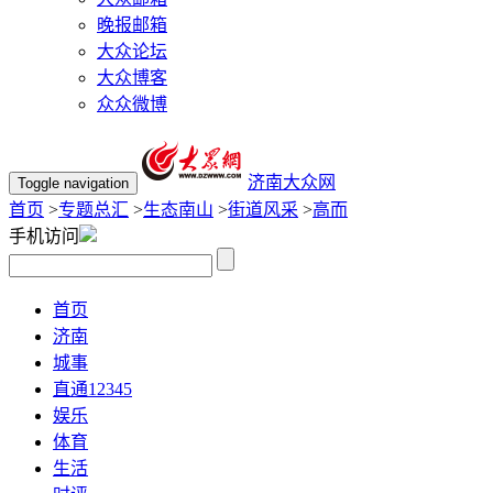
晚报邮箱
大众论坛
大众博客
众众微博
济南大众网
Toggle navigation
首页
>
专题总汇
>
生态南山
>
街道风采
>
高而
手机访问
首页
济南
城事
直通12345
娱乐
体育
生活