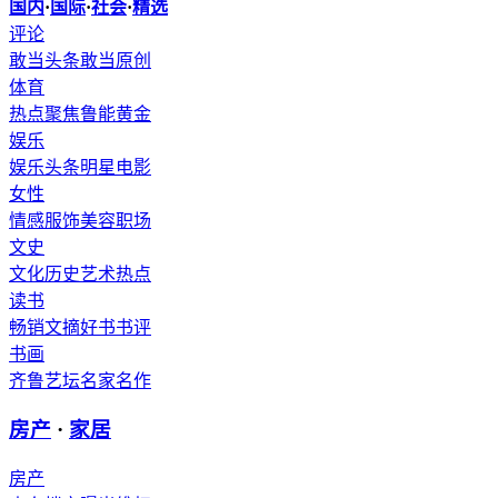
国内
·
国际
·
社会
·
精选
评论
敢当头条
敢当原创
体育
热点聚焦
鲁能
黄金
娱乐
娱乐头条
明星
电影
女性
情感
服饰
美容
职场
文史
文化
历史
艺术
热点
读书
畅销
文摘
好书
书评
书画
齐鲁艺坛
名家
名作
房产
·
家居
房产