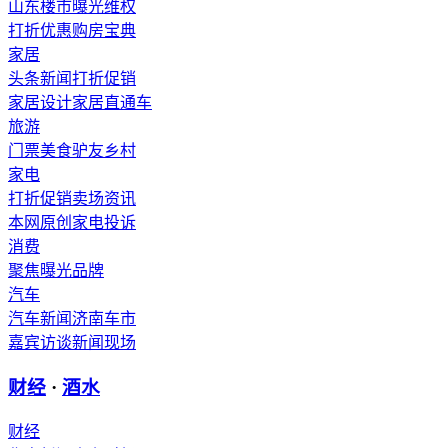
山东楼市
曝光维权
打折优惠
购房宝典
家居
头条新闻
打折促销
家居设计
家居直通车
旅游
门票
美食
驴友
乡村
家电
打折促销
卖场资讯
本网原创
家电投诉
消费
聚焦
曝光
品牌
汽车
汽车新闻
济南车市
嘉宾访谈
新闻现场
财经
·
酒水
财经