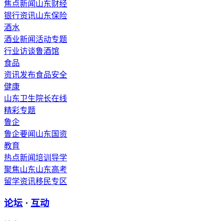
焦点新闻
山东财经
银行资讯
山东保险
酒水
酒业新闻
活动专题
行业访谈
鲁酒馆
食品
资讯发布
食品安全
健康
山东卫生
院长在线
精彩专题
鲁企
鲁企要闻
山东国资
教育
热点新闻
培训导学
聚焦山东
山东高考
留学资讯
移民专区
论坛
·
互动