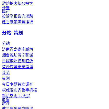
潍坊拍客
烟台拍客
齐鲁
民声
投诉举报
咨询求助
建言献策
满意排行
分站
策划
分站
济南
青岛
枣庄
威海
烟台
潍坊
济宁
聊城
日照
滨州
德州
临沂
菏泽
东营
泰安
淄博
莱芜
策划
今日专题
独立调查
权威发布
齐鲁手机报
手机杂志
3G
大屏
敢当
时评
敢当原创
敢当微评