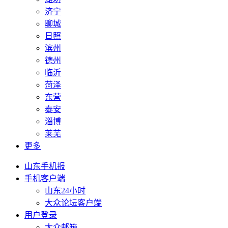
济宁
聊城
日照
滨州
德州
临沂
菏泽
东营
泰安
淄博
莱芜
更多
山东手机报
手机客户端
山东24小时
大众论坛客户端
用户登录
大众邮箱