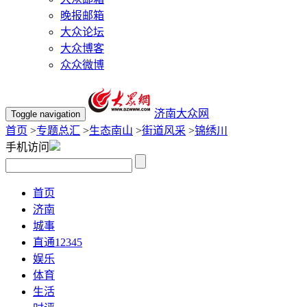
晚报邮箱
大众论坛
大众博客
众众微博
济南大众网
Toggle navigation
首页
>
专题总汇
>
生态南山
>
街道风采
>
锦绣川
手机访问
首页
济南
城事
直通12345
娱乐
体育
生活