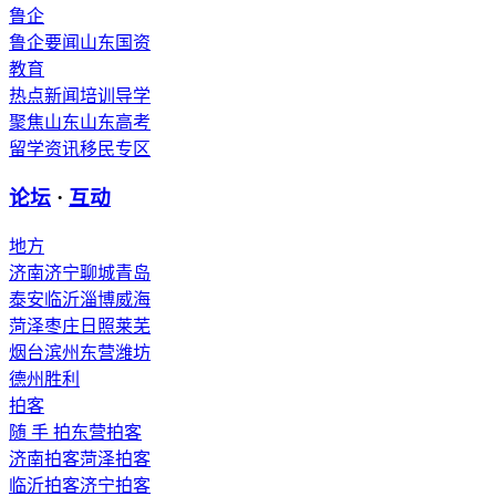
鲁企
鲁企要闻
山东国资
教育
热点新闻
培训导学
聚焦山东
山东高考
留学资讯
移民专区
论坛
·
互动
地方
济南
济宁
聊城
青岛
泰安
临沂
淄博
威海
菏泽
枣庄
日照
莱芜
烟台
滨州
东营
潍坊
德州
胜利
拍客
随 手 拍
东营拍客
济南拍客
菏泽拍客
临沂拍客
济宁拍客