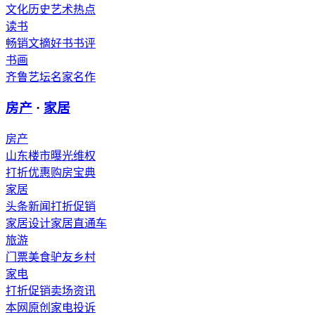
文化
历史
艺术
热点
读书
畅销
文摘
好书
书评
书画
齐鲁艺坛
名家
名作
房产
·
家居
房产
山东楼市
曝光维权
打折优惠
购房宝典
家居
头条新闻
打折促销
家居设计
家居直通车
旅游
门票
美食
驴友
乡村
家电
打折促销
卖场资讯
本网原创
家电投诉