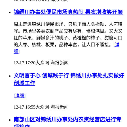
锦绣川办事处便民市场真热闹 果农增收笑开颜
周末走进锦绣川便民市场，只见里面人头攒动，人声喧
哗。市场里各类农副产品应有尽有，琳琅满目。又大又
红的苹果、鲜嫩多汁的桃子、黄橙橙的柿子、甜脆可口
的大枣、核桃、板栗，品种丰富，让人目不暇接。
[详
细]
12-17 17:20
大众网·海报新闻
文明言于心 创城践于行 锦绣川办事处扎实做好
创城工作
[详细]
12-17 16:55
大众网·海报新闻
南部山区对锦绣川办事处内农资经营店进行专