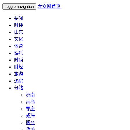
大众网首页
Toggle navigation
要闻
时评
山东
文化
体育
娱乐
时尚
财经
旅游
选房
分站
济南
青岛
枣庄
威海
烟台
潍坊