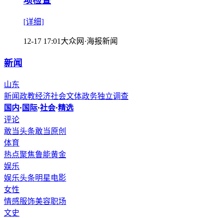
项检查
[详细]
12-17 17:01
大众网·海报新闻
新闻
山东
新闻
政教
经济
社会
文体
政务
独立调查
国内
·
国际
·
社会
·
精选
评论
敢当头条
敢当原创
体育
热点聚焦
鲁能
黄金
娱乐
娱乐头条
明星
电影
女性
情感
服饰
美容
职场
文史