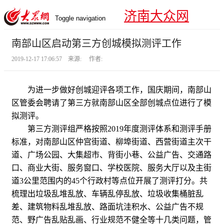
济南大众网
Toggle navigation
南部山区启动第三方创城模拟测评工作
2019-12-17 17:06:57 来源: 作者:
为进一步做好创城迎评各项工作，国庆期间，南部山
区管委会聘请了第三方就南部山区全部创城点位进行了模
拟测评。
第三方测评组严格按照2019年度测评体系和测评手册
标准，对南部山区仲宫街道、柳埠街道、西营街道主次干
道、广场公园、大集超市、背街小巷、公益广告、交通路
口、商业大街、服务窗口、学校医院、服务大厅以及主街
道3公里范围内的45个行政村等点位开展了测评打分。共
梳理出垃圾乱堆乱放、车辆乱停乱放、垃圾收集桶脏乱
差、建筑物料乱堆乱放、路面坑洼积水、公益广告不规
范、野广告乱贴乱画、行业规范不健全等十几类问题，管